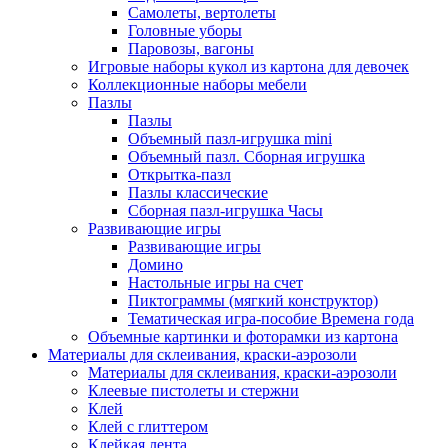
Самолеты, вертолеты
Головные уборы
Паровозы, вагоны
Игровые наборы кукол из картона для девочек
Коллекционные наборы мебели
Пазлы
Пазлы
Объемный пазл-игрушка mini
Объемный пазл. Сборная игрушка
Открытка-пазл
Пазлы классические
Сборная пазл-игрушка Часы
Развивающие игры
Развивающие игры
Домино
Настольные игры на счет
Пиктограммы (мягкий конструктор)
Тематическая игра-пособие Времена года
Объемные картинки и фоторамки из картона
Материалы для склеивания, краски-аэрозоли
Материалы для склеивания, краски-аэрозоли
Клеевые пистолеты и стержни
Клей
Клей с глиттером
Клейкая лента