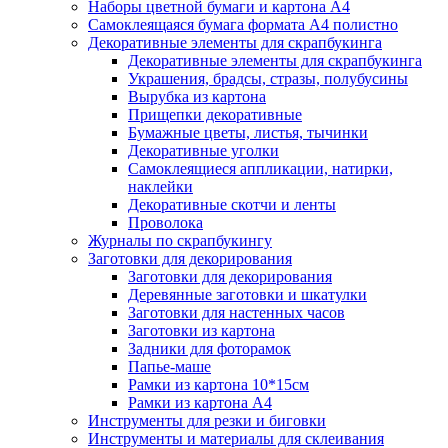
Наборы цветной бумаги и картона А4
Самоклеящаяся бумага формата А4 полистно
Декоративные элементы для скрапбукинга
Декоративные элементы для скрапбукинга
Украшения, брадсы, стразы, полубусины
Вырубка из картона
Прищепки декоративные
Бумажные цветы, листья, тычинки
Декоративные уголки
Самоклеящиеся аппликации, натирки,
наклейки
Декоративные скотчи и ленты
Проволока
Журналы по скрапбукингу
Заготовки для декорирования
Заготовки для декорирования
Деревянные заготовки и шкатулки
Заготовки для настенных часов
Заготовки из картона
Задники для фоторамок
Папье-маше
Рамки из картона 10*15см
Рамки из картона А4
Инструменты для резки и биговки
Инструменты и материалы для склеивания