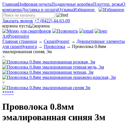
Главная
Цифровая печать
Подарочные коробки
Плоттер. резка
О
компании
Доставка и оплата
Отзывы
Избранное
Заказать звонок
+7 (8422) 44-63-09
корзина пуста
ArtProgressive
Главная страница
→
Скрапбукинг
→
Декоративные элементы
для скрапбукинга
→
Проволока
→
Проволока 0.8мм
эмалированная синяя, 3м
˄
˅
*
*
*
*
*
Проволока 0.8мм
эмалированная синяя 3м