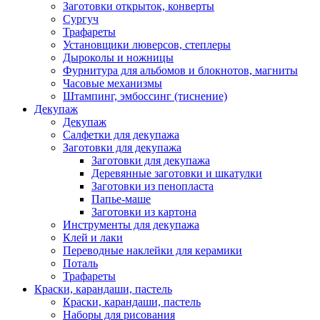
Заготовки открыток, конверты
Сургуч
Трафареты
Установщики люверсов, степлеры
Дыроколы и ножницы
Фурнитура для альбомов и блокнотов, магниты
Часовые механизмы
Штампинг, эмбоссинг (тиснение)
Декупаж
Декупаж
Салфетки для декупажа
Заготовки для декупажа
Заготовки для декупажа
Деревянные заготовки и шкатулки
Заготовки из пенопласта
Папье-маше
Заготовки из картона
Инструменты для декупажа
Клей и лаки
Переводные наклейки для керамики
Поталь
Трафареты
Краски, карандаши, пастель
Краски, карандаши, пастель
Наборы для рисования