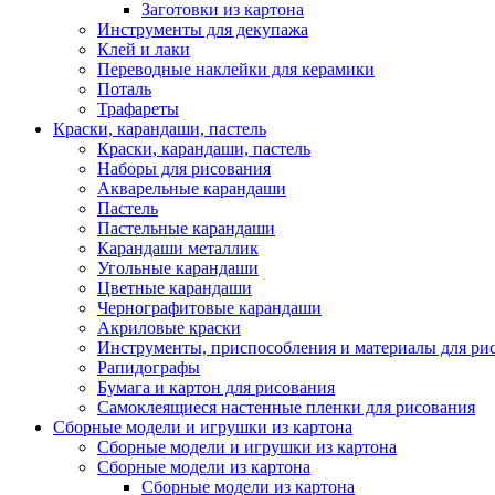
Заготовки из картона
Инструменты для декупажа
Клей и лаки
Переводные наклейки для керамики
Поталь
Трафареты
Краски, карандаши, пастель
Краски, карандаши, пастель
Наборы для рисования
Акварельные карандаши
Пастель
Пастельные карандаши
Карандаши металлик
Угольные карандаши
Цветные карандаши
Чернографитовые карандаши
Акриловые краски
Инструменты, приспособления и материалы для ри
Рапидографы
Бумага и картон для рисования
Самоклеящиеся настенные пленки для рисования
Сборные модели и игрушки из картона
Сборные модели и игрушки из картона
Сборные модели из картона
Сборные модели из картона