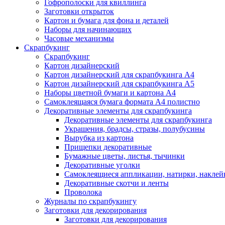
Гофрополоски для квиллинга
Заготовки открыток
Картон и бумага для фона и деталей
Наборы для начинающих
Часовые механизмы
Скрапбукинг
Скрапбукинг
Картон дизайнерский
Картон дизайнерский для скрапбукинга А4
Картон дизайнерский для скрапбукинга А5
Наборы цветной бумаги и картона А4
Самоклеящаяся бумага формата А4 полистно
Декоративные элементы для скрапбукинга
Декоративные элементы для скрапбукинга
Украшения, брадсы, стразы, полубусины
Вырубка из картона
Прищепки декоративные
Бумажные цветы, листья, тычинки
Декоративные уголки
Самоклеящиеся аппликации, натирки, наклей
Декоративные скотчи и ленты
Проволока
Журналы по скрапбукингу
Заготовки для декорирования
Заготовки для декорирования