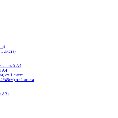
та)
1 листа)
ркальный А4
й А4
) от 1 листа
2*45см) от 1 листа
+
й А3+