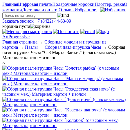
Главная
Цифровая печать
Подарочные коробки
Плоттер. резка
О
компании
Доставка и оплата
Отзывы
Избранное
Заказать звонок
+7 (8422) 44-63-09
корзина пуста
ArtProgressive
Главная страница
→
Сборные модели и игрушки из
картона
→
Пазлы
→
Сборная пазл-игрушка Часы
→
Сборная
пазл-игрушка Часы "С 8 Марта. Зайки." (с часовым мех.)
Материал: картон + изолон
˄