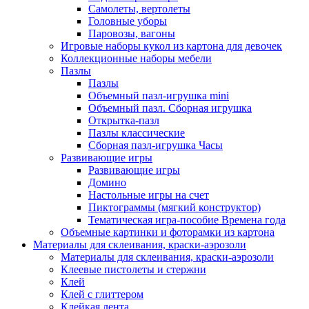
Самолеты, вертолеты
Головные уборы
Паровозы, вагоны
Игровые наборы кукол из картона для девочек
Коллекционные наборы мебели
Пазлы
Пазлы
Объемный пазл-игрушка mini
Объемный пазл. Сборная игрушка
Открытка-пазл
Пазлы классические
Сборная пазл-игрушка Часы
Развивающие игры
Развивающие игры
Домино
Настольные игры на счет
Пиктограммы (мягкий конструктор)
Тематическая игра-пособие Времена года
Объемные картинки и фоторамки из картона
Материалы для склеивания, краски-аэрозоли
Материалы для склеивания, краски-аэрозоли
Клеевые пистолеты и стержни
Клей
Клей с глиттером
Клейкая лента