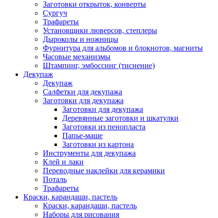
Заготовки открыток, конверты
Сургуч
Трафареты
Установщики люверсов, степлеры
Дыроколы и ножницы
Фурнитура для альбомов и блокнотов, магниты
Часовые механизмы
Штампинг, эмбоссинг (тиснение)
Декупаж
Декупаж
Салфетки для декупажа
Заготовки для декупажа
Заготовки для декупажа
Деревянные заготовки и шкатулки
Заготовки из пенопласта
Папье-маше
Заготовки из картона
Инструменты для декупажа
Клей и лаки
Переводные наклейки для керамики
Поталь
Трафареты
Краски, карандаши, пастель
Краски, карандаши, пастель
Наборы для рисования