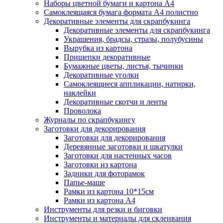
Наборы цветной бумаги и картона А4
Самоклеящаяся бумага формата А4 полистно
Декоративные элементы для скрапбукинга
Декоративные элементы для скрапбукинга
Украшения, брадсы, стразы, полубусины
Вырубка из картона
Прищепки декоративные
Бумажные цветы, листья, тычинки
Декоративные уголки
Самоклеящиеся аппликации, натирки,
наклейки
Декоративные скотчи и ленты
Проволока
Журналы по скрапбукингу
Заготовки для декорирования
Заготовки для декорирования
Деревянные заготовки и шкатулки
Заготовки для настенных часов
Заготовки из картона
Задники для фоторамок
Папье-маше
Рамки из картона 10*15см
Рамки из картона А4
Инструменты для резки и биговки
Инструменты и материалы для склеивания