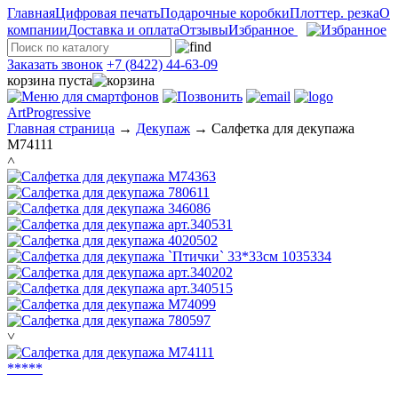
Главная
Цифровая печать
Подарочные коробки
Плоттер. резка
О
компании
Доставка и оплата
Отзывы
Избранное
Заказать звонок
+7 (8422) 44-63-09
корзина пуста
ArtProgressive
Главная страница
→
Декупаж
→
Салфетка для декупажа
М74111
˄
˅
*
*
*
*
*