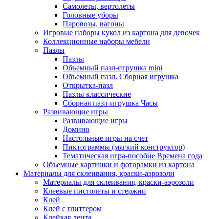
Самолеты, вертолеты
Головные уборы
Паровозы, вагоны
Игровые наборы кукол из картона для девочек
Коллекционные наборы мебели
Пазлы
Пазлы
Объемный пазл-игрушка mini
Объемный пазл. Сборная игрушка
Открытка-пазл
Пазлы классические
Сборная пазл-игрушка Часы
Развивающие игры
Развивающие игры
Домино
Настольные игры на счет
Пиктограммы (мягкий конструктор)
Тематическая игра-пособие Времена года
Объемные картинки и фоторамки из картона
Материалы для склеивания, краски-аэрозоли
Материалы для склеивания, краски-аэрозоли
Клеевые пистолеты и стержни
Клей
Клей с глиттером
Клейкая лента