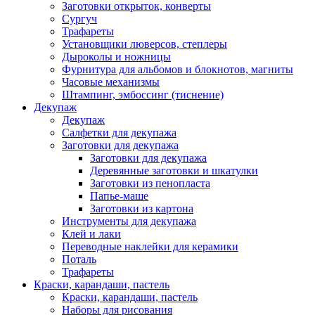
Заготовки открыток, конверты
Сургуч
Трафареты
Установщики люверсов, степлеры
Дыроколы и ножницы
Фурнитура для альбомов и блокнотов, магниты
Часовые механизмы
Штампинг, эмбоссинг (тиснение)
Декупаж
Декупаж
Салфетки для декупажа
Заготовки для декупажа
Заготовки для декупажа
Деревянные заготовки и шкатулки
Заготовки из пенопласта
Папье-маше
Заготовки из картона
Инструменты для декупажа
Клей и лаки
Переводные наклейки для керамики
Поталь
Трафареты
Краски, карандаши, пастель
Краски, карандаши, пастель
Наборы для рисования