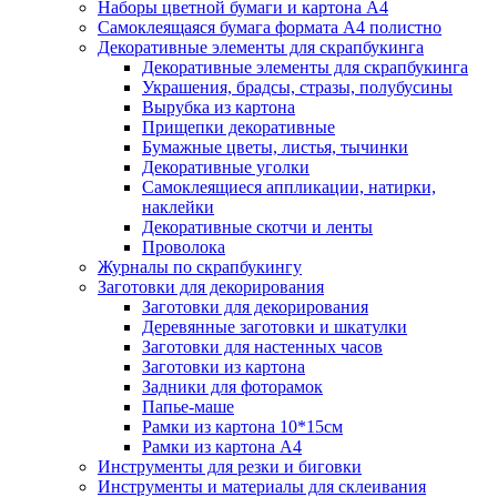
Наборы цветной бумаги и картона А4
Самоклеящаяся бумага формата А4 полистно
Декоративные элементы для скрапбукинга
Декоративные элементы для скрапбукинга
Украшения, брадсы, стразы, полубусины
Вырубка из картона
Прищепки декоративные
Бумажные цветы, листья, тычинки
Декоративные уголки
Самоклеящиеся аппликации, натирки,
наклейки
Декоративные скотчи и ленты
Проволока
Журналы по скрапбукингу
Заготовки для декорирования
Заготовки для декорирования
Деревянные заготовки и шкатулки
Заготовки для настенных часов
Заготовки из картона
Задники для фоторамок
Папье-маше
Рамки из картона 10*15см
Рамки из картона А4
Инструменты для резки и биговки
Инструменты и материалы для склеивания