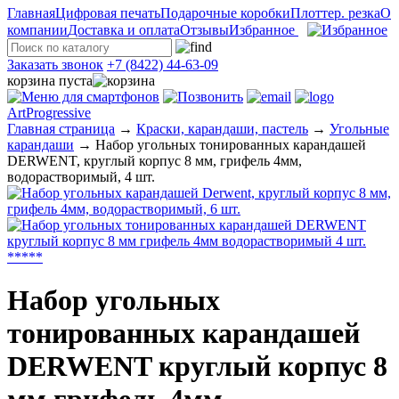
Главная
Цифровая печать
Подарочные коробки
Плоттер. резка
О
компании
Доставка и оплата
Отзывы
Избранное
Заказать звонок
+7 (8422) 44-63-09
корзина пуста
ArtProgressive
Главная страница
→
Краски, карандаши, пастель
→
Угольные
карандаши
→
Набор угольных тонированных карандашей
DERWENT, круглый корпус 8 мм, грифель 4мм,
водорастворимый, 4 шт.
*
*
*
*
*
Набор угольных
тонированных карандашей
DERWENT круглый корпус 8