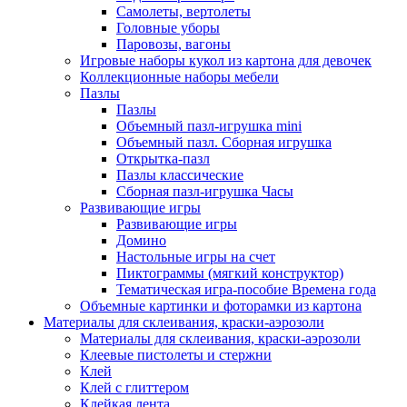
Самолеты, вертолеты
Головные уборы
Паровозы, вагоны
Игровые наборы кукол из картона для девочек
Коллекционные наборы мебели
Пазлы
Пазлы
Объемный пазл-игрушка mini
Объемный пазл. Сборная игрушка
Открытка-пазл
Пазлы классические
Сборная пазл-игрушка Часы
Развивающие игры
Развивающие игры
Домино
Настольные игры на счет
Пиктограммы (мягкий конструктор)
Тематическая игра-пособие Времена года
Объемные картинки и фоторамки из картона
Материалы для склеивания, краски-аэрозоли
Материалы для склеивания, краски-аэрозоли
Клеевые пистолеты и стержни
Клей
Клей с глиттером
Клейкая лента