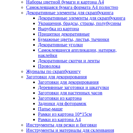
Наборы цветной бумаги и картона А4
Самоклеящаяся бумага формата А4 полистно
Декоративные элементы для скрапбукинга
Декоративные элементы для скрапбукинга
Украшения, брадсы, стразы, полубусины
Вырубка из картона
Прищепки декоративные
Бумажные цветы, листья, тычинки
Декоративные уголки
Самоклеящиеся аппликации, натирки,
наклейки
Декоративные скотчи и ленты
Проволока
Журналы по скрапбукингу
Заготовки для декорирования
Заготовки для декорирования
Деревянные заготовки и шкатулки
Заготовки для настенных часов
Заготовки из картона
Задники для фоторамок
Папье-маше
Рамки из картона 10*15см
Рамки из картона А4
Инструменты для резки и биговки
Инструменты и материалы для склеивания