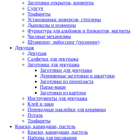
Заготовки открыток, конверты
Сургуч
Трафареты
Установщики люверсов, степлеры
Дыроколы и ножницы
Фурнитура для альбомов и блокнотов, магниты
Часовые механизмы
Штампинг, эмбоссинг (тиснение)
Декупаж
Декупаж
Салфетки для декупажа
Заготовки для декупажа
Заготовки для декупажа
Деревянные заготовки и шкатулки
Заготовки из пенопласта
Папье-маше
Заготовки из картона
Инструменты для декупажа
Клей и лаки
Переводные наклейки для керамики
Поталь
Трафареты
Краски, карандаши, пастель
Краски, карандаши, пастель
Наборы для рисования