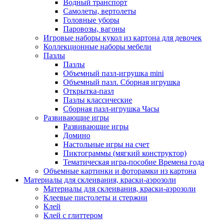
Водный транспорт
Самолеты, вертолеты
Головные уборы
Паровозы, вагоны
Игровые наборы кукол из картона для девочек
Коллекционные наборы мебели
Пазлы
Пазлы
Объемный пазл-игрушка mini
Объемный пазл. Сборная игрушка
Открытка-пазл
Пазлы классические
Сборная пазл-игрушка Часы
Развивающие игры
Развивающие игры
Домино
Настольные игры на счет
Пиктограммы (мягкий конструктор)
Тематическая игра-пособие Времена года
Объемные картинки и фоторамки из картона
Материалы для склеивания, краски-аэрозоли
Материалы для склеивания, краски-аэрозоли
Клеевые пистолеты и стержни
Клей
Клей с глиттером