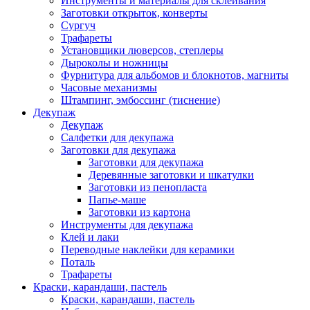
Инструменты и материалы для склеивания
Заготовки открыток, конверты
Сургуч
Трафареты
Установщики люверсов, степлеры
Дыроколы и ножницы
Фурнитура для альбомов и блокнотов, магниты
Часовые механизмы
Штампинг, эмбоссинг (тиснение)
Декупаж
Декупаж
Салфетки для декупажа
Заготовки для декупажа
Заготовки для декупажа
Деревянные заготовки и шкатулки
Заготовки из пенопласта
Папье-маше
Заготовки из картона
Инструменты для декупажа
Клей и лаки
Переводные наклейки для керамики
Поталь
Трафареты
Краски, карандаши, пастель
Краски, карандаши, пастель