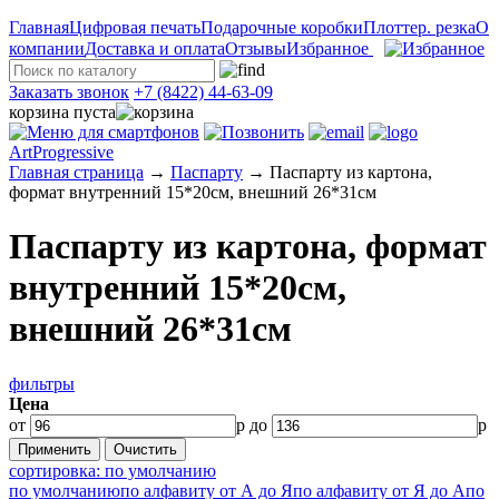
Главная
Цифровая печать
Подарочные коробки
Плоттер. резка
О
компании
Доставка и оплата
Отзывы
Избранное
Заказать звонок
+7 (8422) 44-63-09
корзина пуста
ArtProgressive
Главная страница
→
Паспарту
→
Паспарту из картона,
формат внутренний 15*20см, внешний 26*31см
Паспарту из картона, формат
внутренний 15*20см,
внешний 26*31см
фильтры
Цена
от
р до
р
сортировка: по умолчанию
по умолчанию
по алфавиту от А до Я
по алфавиту от Я до А
по