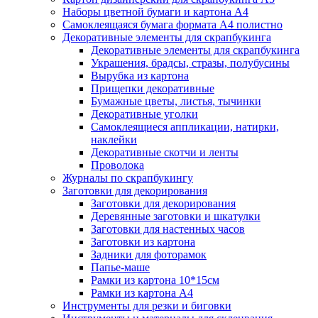
Наборы цветной бумаги и картона А4
Самоклеящаяся бумага формата А4 полистно
Декоративные элементы для скрапбукинга
Декоративные элементы для скрапбукинга
Украшения, брадсы, стразы, полубусины
Вырубка из картона
Прищепки декоративные
Бумажные цветы, листья, тычинки
Декоративные уголки
Самоклеящиеся аппликации, натирки,
наклейки
Декоративные скотчи и ленты
Проволока
Журналы по скрапбукингу
Заготовки для декорирования
Заготовки для декорирования
Деревянные заготовки и шкатулки
Заготовки для настенных часов
Заготовки из картона
Задники для фоторамок
Папье-маше
Рамки из картона 10*15см
Рамки из картона А4
Инструменты для резки и биговки