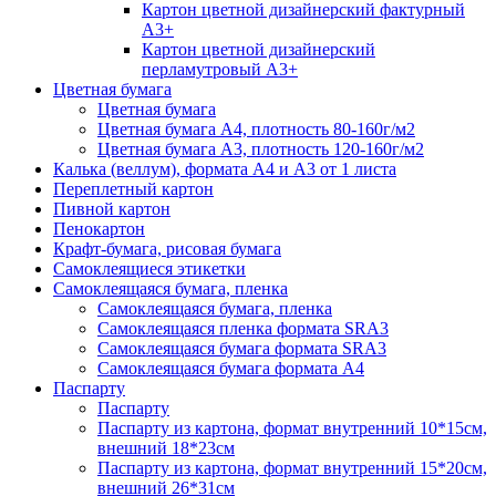
Картон цветной дизайнерский фактурный
А3+
Картон цветной дизайнерский
перламутровый А3+
Цветная бумага
Цветная бумага
Цветная бумага А4, плотность 80-160г/м2
Цветная бумага А3, плотность 120-160г/м2
Калька (веллум), формата А4 и А3 от 1 листа
Переплетный картон
Пивной картон
Пенокартон
Крафт-бумага, рисовая бумага
Самоклеящиеся этикетки
Самоклеящаяся бумага, пленка
Самоклеящаяся бумага, пленка
Самоклеящаяся пленка формата SRА3
Самоклеящаяся бумага формата SRА3
Самоклеящаяся бумага формата А4
Паспарту
Паспарту
Паспарту из картона, формат внутренний 10*15см,
внешний 18*23см
Паспарту из картона, формат внутренний 15*20см,
внешний 26*31см