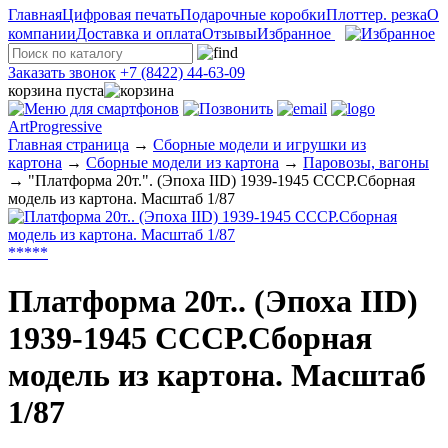
Главная
Цифровая печать
Подарочные коробки
Плоттер. резка
О
компании
Доставка и оплата
Отзывы
Избранное
Заказать звонок
+7 (8422) 44-63-09
корзина пуста
ArtProgressive
Главная страница
→
Сборные модели и игрушки из
картона
→
Сборные модели из картона
→
Паровозы, вагоны
→
"Платформа 20т.". (Эпоха IID) 1939-1945 CCCР.Сборная
модель из картона. Масштаб 1/87
*
*
*
*
*
Платформа 20т.. (Эпоха IID)
1939-1945 CCCР.Сборная
модель из картона. Масштаб
1/87