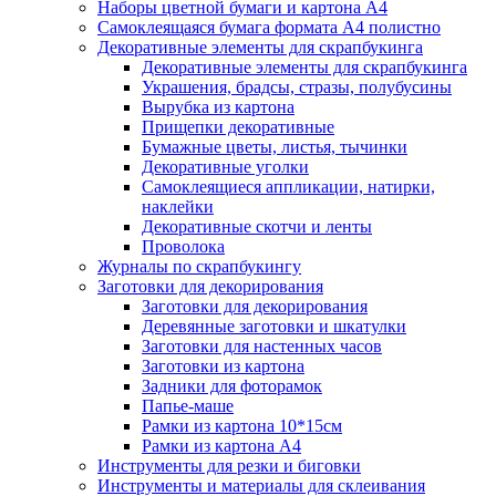
Наборы цветной бумаги и картона А4
Самоклеящаяся бумага формата А4 полистно
Декоративные элементы для скрапбукинга
Декоративные элементы для скрапбукинга
Украшения, брадсы, стразы, полубусины
Вырубка из картона
Прищепки декоративные
Бумажные цветы, листья, тычинки
Декоративные уголки
Самоклеящиеся аппликации, натирки,
наклейки
Декоративные скотчи и ленты
Проволока
Журналы по скрапбукингу
Заготовки для декорирования
Заготовки для декорирования
Деревянные заготовки и шкатулки
Заготовки для настенных часов
Заготовки из картона
Задники для фоторамок
Папье-маше
Рамки из картона 10*15см
Рамки из картона А4
Инструменты для резки и биговки
Инструменты и материалы для склеивания