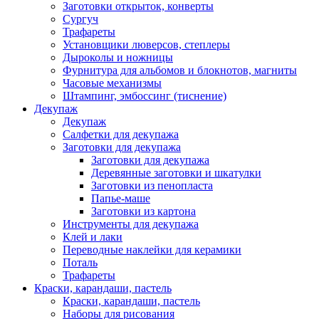
Заготовки открыток, конверты
Сургуч
Трафареты
Установщики люверсов, степлеры
Дыроколы и ножницы
Фурнитура для альбомов и блокнотов, магниты
Часовые механизмы
Штампинг, эмбоссинг (тиснение)
Декупаж
Декупаж
Салфетки для декупажа
Заготовки для декупажа
Заготовки для декупажа
Деревянные заготовки и шкатулки
Заготовки из пенопласта
Папье-маше
Заготовки из картона
Инструменты для декупажа
Клей и лаки
Переводные наклейки для керамики
Поталь
Трафареты
Краски, карандаши, пастель
Краски, карандаши, пастель
Наборы для рисования