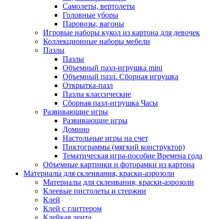
Самолеты, вертолеты
Головные уборы
Паровозы, вагоны
Игровые наборы кукол из картона для девочек
Коллекционные наборы мебели
Пазлы
Пазлы
Объемный пазл-игрушка mini
Объемный пазл. Сборная игрушка
Открытка-пазл
Пазлы классические
Сборная пазл-игрушка Часы
Развивающие игры
Развивающие игры
Домино
Настольные игры на счет
Пиктограммы (мягкий конструктор)
Тематическая игра-пособие Времена года
Объемные картинки и фоторамки из картона
Материалы для склеивания, краски-аэрозоли
Материалы для склеивания, краски-аэрозоли
Клеевые пистолеты и стержни
Клей
Клей с глиттером
Клейкая лента