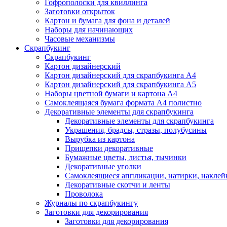
Гофрополоски для квиллинга
Заготовки открыток
Картон и бумага для фона и деталей
Наборы для начинающих
Часовые механизмы
Скрапбукинг
Скрапбукинг
Картон дизайнерский
Картон дизайнерский для скрапбукинга А4
Картон дизайнерский для скрапбукинга А5
Наборы цветной бумаги и картона А4
Самоклеящаяся бумага формата А4 полистно
Декоративные элементы для скрапбукинга
Декоративные элементы для скрапбукинга
Украшения, брадсы, стразы, полубусины
Вырубка из картона
Прищепки декоративные
Бумажные цветы, листья, тычинки
Декоративные уголки
Самоклеящиеся аппликации, натирки, наклей
Декоративные скотчи и ленты
Проволока
Журналы по скрапбукингу
Заготовки для декорирования
Заготовки для декорирования