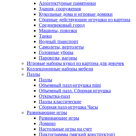
Архитектурные памятники
Здания, сооружения
Кукольные дома и игровые домики
Сборные действующие игрушки из картона
Средневековый город
Машины, повозки
Танки
Водный транспорт
Самолеты, вертолеты
Головные уборы
Паровозы, вагоны
Игровые наборы кукол из картона для девочек
Коллекционные наборы мебели
Пазлы
Пазлы
Объемный пазл-игрушка mini
Объемный пазл. Сборная игрушка
Открытка-пазл
Пазлы классические
Сборная пазл-игрушка Часы
Развивающие игры
Развивающие игры
Домино
Настольные игры на счет
Пиктограммы (мягкий конструктор)