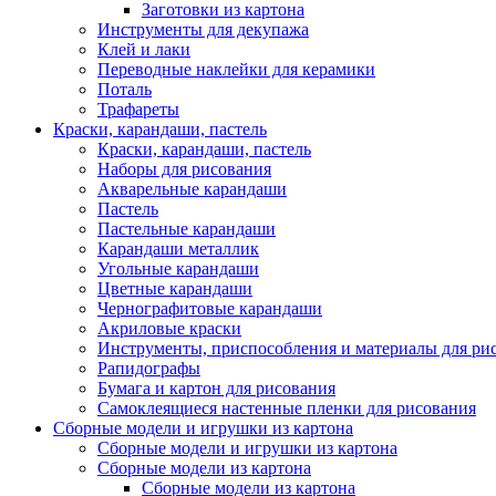
Заготовки из картона
Инструменты для декупажа
Клей и лаки
Переводные наклейки для керамики
Поталь
Трафареты
Краски, карандаши, пастель
Краски, карандаши, пастель
Наборы для рисования
Акварельные карандаши
Пастель
Пастельные карандаши
Карандаши металлик
Угольные карандаши
Цветные карандаши
Чернографитовые карандаши
Акриловые краски
Инструменты, приспособления и материалы для ри
Рапидографы
Бумага и картон для рисования
Самоклеящиеся настенные пленки для рисования
Сборные модели и игрушки из картона
Сборные модели и игрушки из картона
Сборные модели из картона
Сборные модели из картона