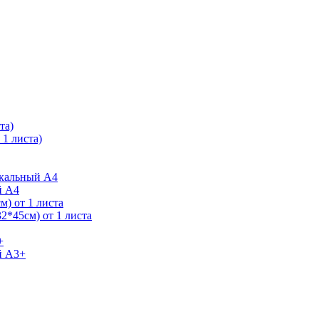
та)
1 листа)
ркальный А4
й А4
) от 1 листа
2*45см) от 1 листа
+
й А3+