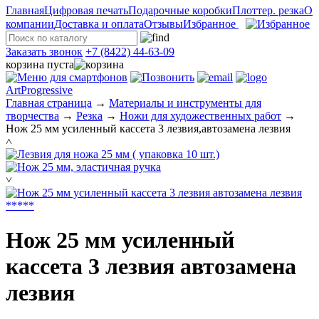
Главная
Цифровая печать
Подарочные коробки
Плоттер. резка
О
компании
Доставка и оплата
Отзывы
Избранное
Заказать звонок
+7 (8422) 44-63-09
корзина пуста
ArtProgressive
Главная страница
→
Материалы и инструменты для
творчества
→
Резка
→
Ножи для художественных работ
→
Нож 25 мм усиленный кассета 3 лезвия,автозамена лезвия
˄
˅
*
*
*
*
*
Нож 25 мм усиленный
кассета 3 лезвия автозамена
лезвия