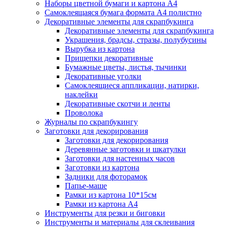
Наборы цветной бумаги и картона А4
Самоклеящаяся бумага формата А4 полистно
Декоративные элементы для скрапбукинга
Декоративные элементы для скрапбукинга
Украшения, брадсы, стразы, полубусины
Вырубка из картона
Прищепки декоративные
Бумажные цветы, листья, тычинки
Декоративные уголки
Самоклеящиеся аппликации, натирки,
наклейки
Декоративные скотчи и ленты
Проволока
Журналы по скрапбукингу
Заготовки для декорирования
Заготовки для декорирования
Деревянные заготовки и шкатулки
Заготовки для настенных часов
Заготовки из картона
Задники для фоторамок
Папье-маше
Рамки из картона 10*15см
Рамки из картона А4
Инструменты для резки и биговки
Инструменты и материалы для склеивания