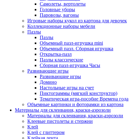
Самолеты, вертолеты
Головные уборы
Паровозы, вагоны
Игровые наборы кукол из картона для девочек
Коллекционные наборы мебели
Пазлы
Пазлы
Объемный пазл-игрушка mini
Объемный пазл. Сборная игрушка
Открытка-пазл
Пазлы классические
Сборная пазл-игрушка Часы
Развивающие игры
Развивающие игры
Домино
Настольные игры на счет
Пиктограммы (мягкий конструктор)
Тематическая игра-пособие Времена года
Объемные картинки и фоторамки из картона
Материалы для склеивания, краски-аэрозоли
Материалы для склеивания, краски-аэрозоли
Клеевые пистолеты и стержни
Клей
Клей с глиттером
Клейкая лента