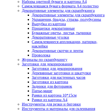
Наборы цветной бумаги и картона А4
Самоклеящаяся бумага формата А4 полистно
Декоративные элементы для скрапбукинга
Декоративные элементы для скрапбукинга
Украшения, брадсы, стразы, полубусины
Вырубка из картона
Прищепки декоративные
Бумажные цветы, листья, тычинки
Декоративные уголки
Самоклеящиеся аппликации, натирки,
наклейки
Декоративные скотчи и ленты
Проволока
Журналы по скрапбукингу
Заготовки для декорирования
Заготовки для декорирования
Деревянные заготовки и шкатулки
Заготовки для настенных часов
Заготовки из картона
Задники для фоторамок
Папье-маше
Рамки из картона 10*15см
Рамки из картона А4
Инструменты для резки и биговки
Инструменты и материалы для склеивания