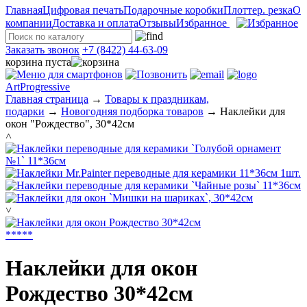
Главная
Цифровая печать
Подарочные коробки
Плоттер. резка
О
компании
Доставка и оплата
Отзывы
Избранное
Заказать звонок
+7 (8422) 44-63-09
корзина пуста
ArtProgressive
Главная страница
→
Товары к праздникам,
подарки
→
Новогодняя подборка товаров
→
Наклейки для
окон "Рождество", 30*42см
˄
˅
*
*
*
*
*
Наклейки для окон
Рождество 30*42см