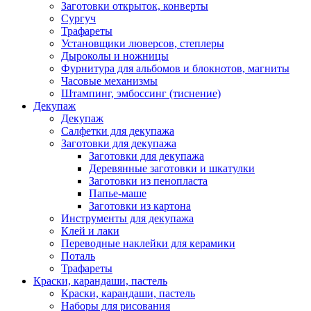
Заготовки открыток, конверты
Сургуч
Трафареты
Установщики люверсов, степлеры
Дыроколы и ножницы
Фурнитура для альбомов и блокнотов, магниты
Часовые механизмы
Штампинг, эмбоссинг (тиснение)
Декупаж
Декупаж
Салфетки для декупажа
Заготовки для декупажа
Заготовки для декупажа
Деревянные заготовки и шкатулки
Заготовки из пенопласта
Папье-маше
Заготовки из картона
Инструменты для декупажа
Клей и лаки
Переводные наклейки для керамики
Поталь
Трафареты
Краски, карандаши, пастель
Краски, карандаши, пастель
Наборы для рисования