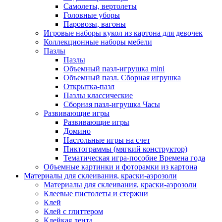
Самолеты, вертолеты
Головные уборы
Паровозы, вагоны
Игровые наборы кукол из картона для девочек
Коллекционные наборы мебели
Пазлы
Пазлы
Объемный пазл-игрушка mini
Объемный пазл. Сборная игрушка
Открытка-пазл
Пазлы классические
Сборная пазл-игрушка Часы
Развивающие игры
Развивающие игры
Домино
Настольные игры на счет
Пиктограммы (мягкий конструктор)
Тематическая игра-пособие Времена года
Объемные картинки и фоторамки из картона
Материалы для склеивания, краски-аэрозоли
Материалы для склеивания, краски-аэрозоли
Клеевые пистолеты и стержни
Клей
Клей с глиттером
Клейкая лента