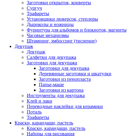
Заготовки открыток, конверты
Сургуч
Трафареты
Установщики люверсов, степлеры
Дыроколы и ножницы
Фурнитура для альбомов и блокнотов, магниты
Часовые механизмы
Штампинг, эмбоссинг (тиснение)
Декупаж
Декупаж
Салфетки для декупажа
Заготовки для декупажа
Заготовки для декупажа
Деревянные заготовки и шкатулки
Заготовки из пенопласта
Папье-маше
Заготовки из картона
Инструменты для декупажа
Клей и лаки
Переводные наклейки для керамики
Поталь
Трафареты
Краски, карандаши, пастель
Краски, карандаши, пастель
Наборы для рисования