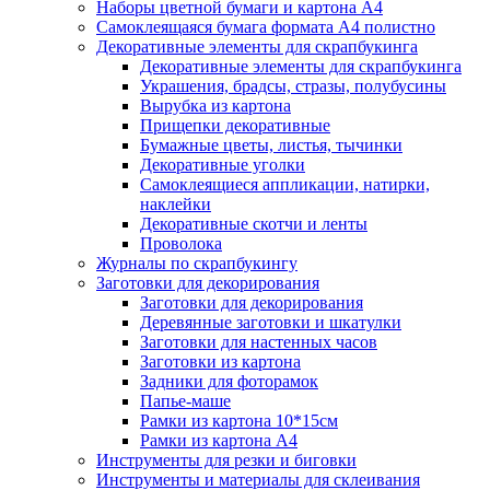
Наборы цветной бумаги и картона А4
Самоклеящаяся бумага формата А4 полистно
Декоративные элементы для скрапбукинга
Декоративные элементы для скрапбукинга
Украшения, брадсы, стразы, полубусины
Вырубка из картона
Прищепки декоративные
Бумажные цветы, листья, тычинки
Декоративные уголки
Самоклеящиеся аппликации, натирки,
наклейки
Декоративные скотчи и ленты
Проволока
Журналы по скрапбукингу
Заготовки для декорирования
Заготовки для декорирования
Деревянные заготовки и шкатулки
Заготовки для настенных часов
Заготовки из картона
Задники для фоторамок
Папье-маше
Рамки из картона 10*15см
Рамки из картона А4
Инструменты для резки и биговки
Инструменты и материалы для склеивания