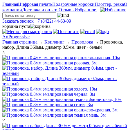
Главная
Цифровая печать
Подарочные коробки
Плоттер. резка
О
компании
Доставка и оплата
Отзывы
Избранное
Заказать звонок
+7 (8422) 44-63-09
корзина пуста
ArtProgressive
Главная страница
→
Квиллинг
→
Проволока
→
Проволока,
набор. Длина 360мм, диаметр 0.5мм, цвет - белый
˄
˅