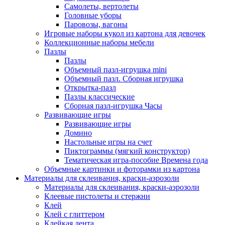
Самолеты, вертолеты
Головные уборы
Паровозы, вагоны
Игровые наборы кукол из картона для девочек
Коллекционные наборы мебели
Пазлы
Пазлы
Объемный пазл-игрушка mini
Объемный пазл. Сборная игрушка
Открытка-пазл
Пазлы классические
Сборная пазл-игрушка Часы
Развивающие игры
Развивающие игры
Домино
Настольные игры на счет
Пиктограммы (мягкий конструктор)
Тематическая игра-пособие Времена года
Объемные картинки и фоторамки из картона
Материалы для склеивания, краски-аэрозоли
Материалы для склеивания, краски-аэрозоли
Клеевые пистолеты и стержни
Клей
Клей с глиттером
Клейкая лента