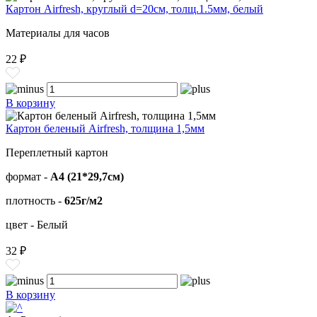
Картон Airfresh, круглый d=20см, толщ.1.5мм, белый
Материалы для часов
22 ₽
В корзину
Картон беленый Airfresh, толщина 1,5мм
Переплетный картон
формат -
А4 (21*29,7см)
плотность -
625г/м2
цвет - Белый
32 ₽
В корзину