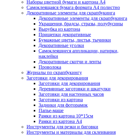
Наборы цветной бумаги и картона А4
Самоклеящаяся бумага формата А4 полистно
Декоративные элементы для скрапбукинга
Декоративные элементы для скрапбукинга
Украшения, брадсы, стразы, полубусины
Вырубка из картона
Прищепки декоративные
Бумажные цветы, листья, тычинки
Декоративные уголки
Самоклеящиеся аппликации, натирки,
наклейки
Декоративные скотчи и ленты
Проволока
Журналы по скрапбукингу
Заготовки для декорирования
Заготовки для декорирования
Деревянные заготовки и шкатулки
Заготовки для настенных часов
Заготовки из картона
Задники для фоторамок
Папье-маше
Рамки из картона 10*15см
Рамки из картона А4
Инструменты для резки и биговки
Инструменты и материалы для склеивания