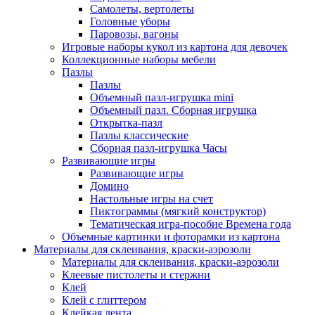
Самолеты, вертолеты
Головные уборы
Паровозы, вагоны
Игровые наборы кукол из картона для девочек
Коллекционные наборы мебели
Пазлы
Пазлы
Объемный пазл-игрушка mini
Объемный пазл. Сборная игрушка
Открытка-пазл
Пазлы классические
Сборная пазл-игрушка Часы
Развивающие игры
Развивающие игры
Домино
Настольные игры на счет
Пиктограммы (мягкий конструктор)
Тематическая игра-пособие Времена года
Объемные картинки и фоторамки из картона
Материалы для склеивания, краски-аэрозоли
Материалы для склеивания, краски-аэрозоли
Клеевые пистолеты и стержни
Клей
Клей с глиттером
Клейкая лента