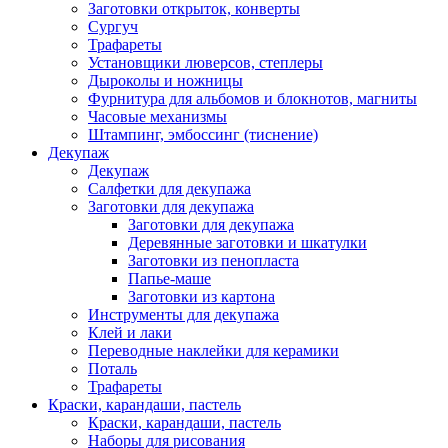
Заготовки открыток, конверты
Сургуч
Трафареты
Установщики люверсов, степлеры
Дыроколы и ножницы
Фурнитура для альбомов и блокнотов, магниты
Часовые механизмы
Штампинг, эмбоссинг (тиснение)
Декупаж
Декупаж
Салфетки для декупажа
Заготовки для декупажа
Заготовки для декупажа
Деревянные заготовки и шкатулки
Заготовки из пенопласта
Папье-маше
Заготовки из картона
Инструменты для декупажа
Клей и лаки
Переводные наклейки для керамики
Поталь
Трафареты
Краски, карандаши, пастель
Краски, карандаши, пастель
Наборы для рисования