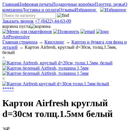
Главная
Цифровая печать
Подарочные коробки
Плоттер. резка
О
компании
Доставка и оплата
Отзывы
Избранное
Заказать звонок
+7 (8422) 44-63-09
корзина пуста
ArtProgressive
Главная страница
→
Квиллинг
→
Картон и бумага для фона и
деталей
→
Картон Airfresh, круглый d=30см, толщ.1.5мм,
белый
˄
˅
*
*
*
*
*
Картон Airfresh круглый
d=30см толщ.1.5мм белый
36₽