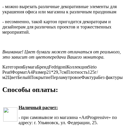
- можно вырезать различные декоративные элементы для
украшения офиса или магазина к различным праздникам
- несомненно, такой картон пригодится декораторам и
дизайнерам для различных проектов и торжественных
мероприятий.
Внимание! Цвет бумаги может отличаться от реального,
это зависит от цветопередачи Вашего монитора.
Категория
Бумага
Бренд
Fedrigoni
Коллекция
Sirio
Pearl
Формат
А4
Размер
21*29,7см
Плотность
125г/
м2
Цвет
Белый
Покрытие
Перламутровое
Фактура
Без фактуры
Способы оплаты:
Наличный расчет:
- при самовывозе из магазина «ArtProgressive» по
адресу: г. Ульяновск, ул. Федерации, 25.