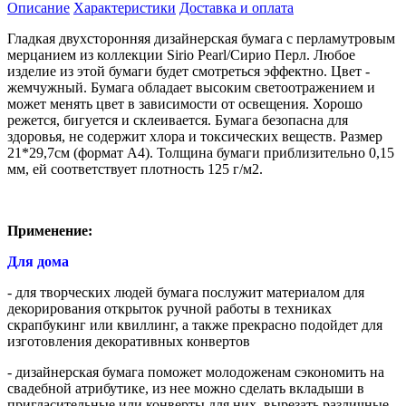
Описание
Характеристики
Доставка и оплата
Гладкая двухсторонняя дизайнерская бумага с перламутровым
мерцанием из коллекции Sirio Pearl/Сирио Перл. Любое
изделие из этой бумаги будет смотреться эффектно. Цвет -
жемчужный. Бумага обладает высоким светоотражением и
может менять цвет в зависимости от освещения. Хорошо
режется, бигуется и склеивается. Бумага безопасна для
здоровья, не содержит хлора и токсических веществ. Размер
21*29,7см (формат А4). Толщина бумаги приблизительно 0,15
мм, ей соответствует плотность 125 г/м2.
Применение:
Для дома
- для творческих людей бумага послужит материалом для
декорирования открыток ручной работы в техниках
скрапбукинг или квиллинг, а также прекрасно подойдет для
изготовления декоративных конвертов
- дизайнерская бумага поможет молодоженам сэкономить на
свадебной атрибутике, из нее можно сделать вкладыши в
пригласительные или конверты для них, вырезать различные