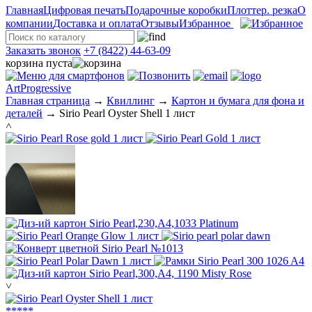
Главная
Цифровая печать
Подарочные коробки
Плоттер. резка
О
компании
Доставка и оплата
Отзывы
Избранное
Заказать звонок
+7 (8422) 44-63-09
корзина пуста
ArtProgressive
Главная страница
→
Квиллинг
→
Картон и бумага для фона и
деталей
→
Sirio Pearl Oyster Shell 1 лист
˄
˅
*
*
*
*
*