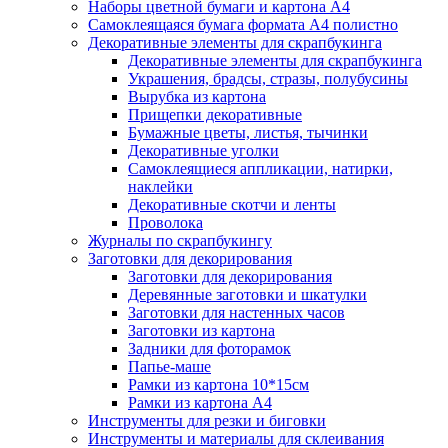
Наборы цветной бумаги и картона А4
Самоклеящаяся бумага формата А4 полистно
Декоративные элементы для скрапбукинга
Декоративные элементы для скрапбукинга
Украшения, брадсы, стразы, полубусины
Вырубка из картона
Прищепки декоративные
Бумажные цветы, листья, тычинки
Декоративные уголки
Самоклеящиеся аппликации, натирки,
наклейки
Декоративные скотчи и ленты
Проволока
Журналы по скрапбукингу
Заготовки для декорирования
Заготовки для декорирования
Деревянные заготовки и шкатулки
Заготовки для настенных часов
Заготовки из картона
Задники для фоторамок
Папье-маше
Рамки из картона 10*15см
Рамки из картона А4
Инструменты для резки и биговки
Инструменты и материалы для склеивания