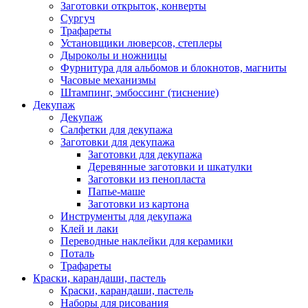
Заготовки открыток, конверты
Сургуч
Трафареты
Установщики люверсов, степлеры
Дыроколы и ножницы
Фурнитура для альбомов и блокнотов, магниты
Часовые механизмы
Штампинг, эмбоссинг (тиснение)
Декупаж
Декупаж
Салфетки для декупажа
Заготовки для декупажа
Заготовки для декупажа
Деревянные заготовки и шкатулки
Заготовки из пенопласта
Папье-маше
Заготовки из картона
Инструменты для декупажа
Клей и лаки
Переводные наклейки для керамики
Поталь
Трафареты
Краски, карандаши, пастель
Краски, карандаши, пастель
Наборы для рисования