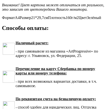
Внимание! Цвет картона может отличаться от реального,
это зависит от цветопередачи Вашего монитора.
Формат
А4
Размер
21*29,7см
Плотность
160г/м2
Цвет
Зелёный
Способы оплаты:
Наличный расчет:
- при самовывозе из магазина «ArtProgressive» по
адресу: г. Ульяновск, ул. Федерации, 25.
Перечисление на карту Сбербанка по номеру
карты или номеру телефона:
- при всех возможных вариантах доставки, в т.ч.
самовывозе.
По реквизитам счета на безналичную оплату:
- способ удобен для юридических лиц. Отгрузка