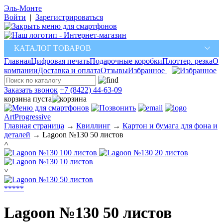
Эль-Монте
Войти
|
Зарегистрироваться
КАТАЛОГ ТОВАРОВ
Главная
Цифровая печать
Подарочные коробки
Плоттер. резка
О
компании
Доставка и оплата
Отзывы
Избранное
Заказать звонок
+7 (8422) 44-63-09
корзина пуста
ArtProgressive
Главная страница
→
Квиллинг
→
Картон и бумага для фона и
деталей
→
Lagoon №130 50 листов
˄
˅
*
*
*
*
*
Lagoon №130 50 листов