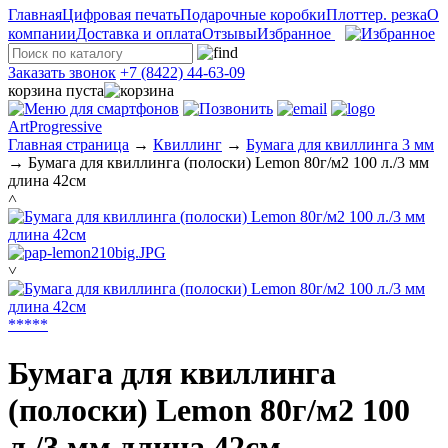
Главная
Цифровая печать
Подарочные коробки
Плоттер. резка
О
компании
Доставка и оплата
Отзывы
Избранное
Заказать звонок
+7 (8422) 44-63-09
корзина пуста
ArtProgressive
Главная страница
→
Квиллинг
→
Бумага для квиллинга 3 мм
→
Бумага для квиллинга (полоски) Lemon 80г/м2 100 л./3 мм
длина 42см
˄
˅
*
*
*
*
*
Бумага для квиллинга
(полоски) Lemon 80г/м2 100
л./3 мм длина 42см