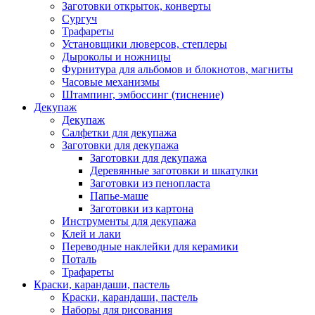
Заготовки открыток, конверты
Сургуч
Трафареты
Установщики люверсов, степлеры
Дыроколы и ножницы
Фурнитура для альбомов и блокнотов, магниты
Часовые механизмы
Штампинг, эмбоссинг (тиснение)
Декупаж
Декупаж
Салфетки для декупажа
Заготовки для декупажа
Заготовки для декупажа
Деревянные заготовки и шкатулки
Заготовки из пенопласта
Папье-маше
Заготовки из картона
Инструменты для декупажа
Клей и лаки
Переводные наклейки для керамики
Поталь
Трафареты
Краски, карандаши, пастель
Краски, карандаши, пастель
Наборы для рисования