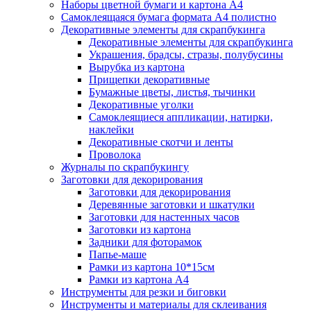
Наборы цветной бумаги и картона А4
Самоклеящаяся бумага формата А4 полистно
Декоративные элементы для скрапбукинга
Декоративные элементы для скрапбукинга
Украшения, брадсы, стразы, полубусины
Вырубка из картона
Прищепки декоративные
Бумажные цветы, листья, тычинки
Декоративные уголки
Самоклеящиеся аппликации, натирки,
наклейки
Декоративные скотчи и ленты
Проволока
Журналы по скрапбукингу
Заготовки для декорирования
Заготовки для декорирования
Деревянные заготовки и шкатулки
Заготовки для настенных часов
Заготовки из картона
Задники для фоторамок
Папье-маше
Рамки из картона 10*15см
Рамки из картона А4
Инструменты для резки и биговки
Инструменты и материалы для склеивания