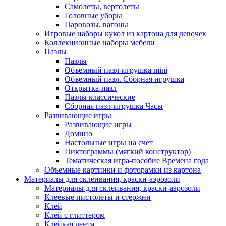
Самолеты, вертолеты
Головные уборы
Паровозы, вагоны
Игровые наборы кукол из картона для девочек
Коллекционные наборы мебели
Пазлы
Пазлы
Объемный пазл-игрушка mini
Объемный пазл. Сборная игрушка
Открытка-пазл
Пазлы классические
Сборная пазл-игрушка Часы
Развивающие игры
Развивающие игры
Домино
Настольные игры на счет
Пиктограммы (мягкий конструктор)
Тематическая игра-пособие Времена года
Объемные картинки и фоторамки из картона
Материалы для склеивания, краски-аэрозоли
Материалы для склеивания, краски-аэрозоли
Клеевые пистолеты и стержни
Клей
Клей с глиттером
Клейкая лента