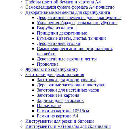
Наборы цветной бумаги и картона А4
Самоклеящаяся бумага формата А4 полистно
Декоративные элементы для скрапбукинга
Декоративные элементы для скрапбукинга
Украшения, брадсы, стразы, полубусины
Вырубка из картона
Прищепки декоративные
Бумажные цветы, листья, тычинки
Декоративные уголки
Самоклеящиеся аппликации, натирки,
наклейки
Декоративные скотчи и ленты
Проволока
Журналы по скрапбукингу
Заготовки для декорирования
Заготовки для декорирования
Деревянные заготовки и шкатулки
Заготовки для настенных часов
Заготовки из картона
Задники для фоторамок
Папье-маше
Рамки из картона 10*15см
Рамки из картона А4
Инструменты для резки и биговки
Инструменты и материалы для склеивания