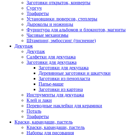
Заготовки открыток, конверты
Сургуч
Трафареты
Установщики люверсов, степлеры
Дыроколы и ножницы
Фурнитура для альбомов и блокнотов, магниты
Часовые механизмы
Штампинг, эмбоссинг (тиснение)
Декупаж
Декупаж
Салфетки для декупажа
Заготовки для декупажа
Заготовки для декупажа
Деревянные заготовки и шкатулки
Заготовки из пенопласта
Папье-маше
Заготовки из картона
Инструменты для декупажа
Клей и лаки
Переводные наклейки для керамики
Поталь
Трафареты
Краски, карандаши, пастель
Краски, карандаши, пастель
Наборы для рисования