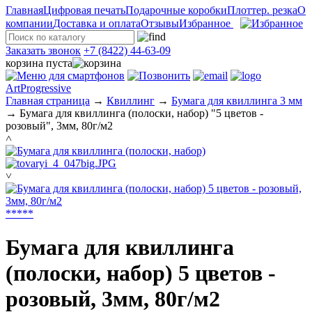
Главная
Цифровая печать
Подарочные коробки
Плоттер. резка
О
компании
Доставка и оплата
Отзывы
Избранное
Заказать звонок
+7 (8422) 44-63-09
корзина пуста
ArtProgressive
Главная страница
→
Квиллинг
→
Бумага для квиллинга 3 мм
→
Бумага для квиллинга (полоски, набор) "5 цветов -
розовый", 3мм, 80г/м2
˄
˅
*
*
*
*
*
Бумага для квиллинга
(полоски, набор) 5 цветов -
розовый, 3мм, 80г/м2