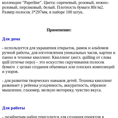
коллекции "Paperline". Цвета: сиреневый, розовый, нежно-
розовый, персиковый, белый. Плотность бумаги 80г/м2.
Размер полосок 3*297мм, в наборе 100 штук.
Применение:
Для дома
- используется для украшения открыток, рамок и альбомов
ручной работы, для изготовления уникальных часов, картин и
панно в технике квиллинг. Квиллинг (англ. quilling от слова
quill (птичье перо) – это искусство скручивания полосок
бумаги с целью создания объемных или плоских композиций
и узоров.
- для развития творческих навыков детей. Техника квиллинг
развивает у ребенка усидчивость, аккуратность, образное
мышление, глазомер, мелкую моторику, чувство вкуса.
Для работы
- дизайнерам набор пригодится для создания проектов в