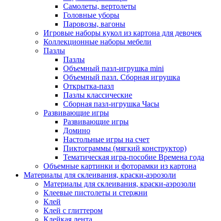
Самолеты, вертолеты
Головные уборы
Паровозы, вагоны
Игровые наборы кукол из картона для девочек
Коллекционные наборы мебели
Пазлы
Пазлы
Объемный пазл-игрушка mini
Объемный пазл. Сборная игрушка
Открытка-пазл
Пазлы классические
Сборная пазл-игрушка Часы
Развивающие игры
Развивающие игры
Домино
Настольные игры на счет
Пиктограммы (мягкий конструктор)
Тематическая игра-пособие Времена года
Объемные картинки и фоторамки из картона
Материалы для склеивания, краски-аэрозоли
Материалы для склеивания, краски-аэрозоли
Клеевые пистолеты и стержни
Клей
Клей с глиттером
Клейкая лента