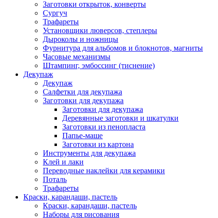
Заготовки открыток, конверты
Сургуч
Трафареты
Установщики люверсов, степлеры
Дыроколы и ножницы
Фурнитура для альбомов и блокнотов, магниты
Часовые механизмы
Штампинг, эмбоссинг (тиснение)
Декупаж
Декупаж
Салфетки для декупажа
Заготовки для декупажа
Заготовки для декупажа
Деревянные заготовки и шкатулки
Заготовки из пенопласта
Папье-маше
Заготовки из картона
Инструменты для декупажа
Клей и лаки
Переводные наклейки для керамики
Поталь
Трафареты
Краски, карандаши, пастель
Краски, карандаши, пастель
Наборы для рисования