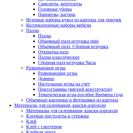
Самолеты, вертолеты
Головные уборы
Паровозы, вагоны
Игровые наборы кукол из картона для девочек
Коллекционные наборы мебели
Пазлы
Пазлы
Объемный пазл-игрушка mini
Объемный пазл. Сборная игрушка
Открытка-пазл
Пазлы классические
Сборная пазл-игрушка Часы
Развивающие игры
Развивающие игры
Домино
Настольные игры на счет
Пиктограммы (мягкий конструктор)
Тематическая игра-пособие Времена года
Объемные картинки и фоторамки из картона
Материалы для склеивания, краски-аэрозоли
Материалы для склеивания, краски-аэрозоли
Клеевые пистолеты и стержни
Клей
Клей с глиттером
Клейкая лента