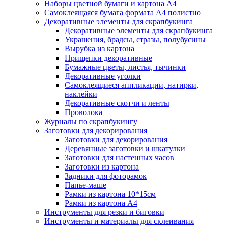
Наборы цветной бумаги и картона А4
Самоклеящаяся бумага формата А4 полистно
Декоративные элементы для скрапбукинга
Декоративные элементы для скрапбукинга
Украшения, брадсы, стразы, полубусины
Вырубка из картона
Прищепки декоративные
Бумажные цветы, листья, тычинки
Декоративные уголки
Самоклеящиеся аппликации, натирки,
наклейки
Декоративные скотчи и ленты
Проволока
Журналы по скрапбукингу
Заготовки для декорирования
Заготовки для декорирования
Деревянные заготовки и шкатулки
Заготовки для настенных часов
Заготовки из картона
Задники для фоторамок
Папье-маше
Рамки из картона 10*15см
Рамки из картона А4
Инструменты для резки и биговки
Инструменты и материалы для склеивания