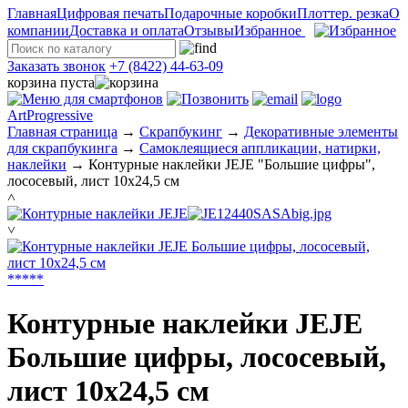
Главная
Цифровая печать
Подарочные коробки
Плоттер. резка
О
компании
Доставка и оплата
Отзывы
Избранное
Заказать звонок
+7 (8422) 44-63-09
корзина пуста
ArtProgressive
Главная страница
→
Скрапбукинг
→
Декоративные элементы
для скрапбукинга
→
Самоклеящиеся аппликации, натирки,
наклейки
→
Контурные наклейки JEJE "Большие цифры",
лососевый, лист 10x24,5 см
˄
˅
*
*
*
*
*
Контурные наклейки JEJE
Большие цифры, лососевый,
лист 10x24,5 см