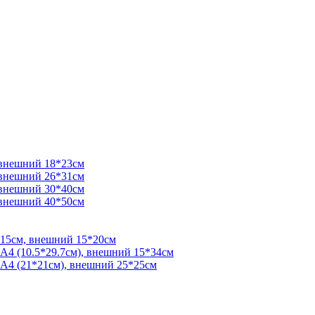
 внешний 18*23см
 внешний 26*31см
 внешний 30*40см
 внешний 40*50см
*15см, внешний 15*20см
 А4 (10.5*29.7см), внешний 15*34см
 А4 (21*21см), внешний 25*25см