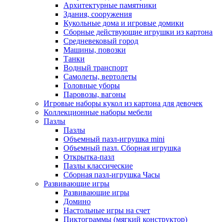
Архитектурные памятники
Здания, сооружения
Кукольные дома и игровые домики
Сборные действующие игрушки из картона
Средневековый город
Машины, повозки
Танки
Водный транспорт
Самолеты, вертолеты
Головные уборы
Паровозы, вагоны
Игровые наборы кукол из картона для девочек
Коллекционные наборы мебели
Пазлы
Пазлы
Объемный пазл-игрушка mini
Объемный пазл. Сборная игрушка
Открытка-пазл
Пазлы классические
Сборная пазл-игрушка Часы
Развивающие игры
Развивающие игры
Домино
Настольные игры на счет
Пиктограммы (мягкий конструктор)