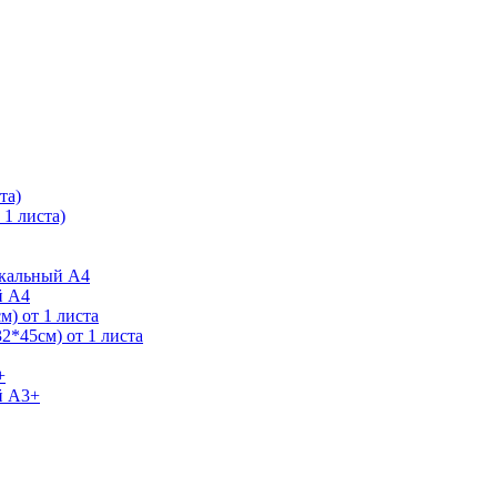
та)
1 листа)
ркальный А4
й А4
) от 1 листа
2*45см) от 1 листа
+
й А3+