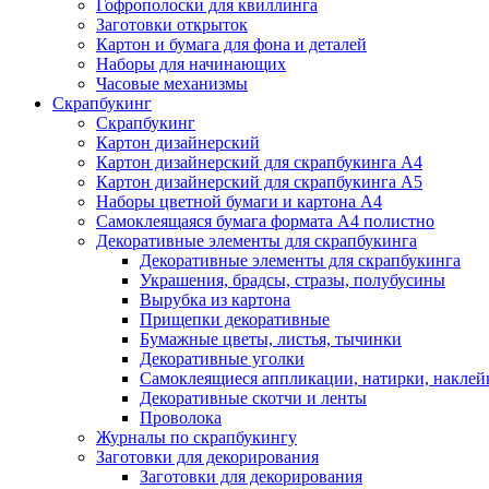
Гофрополоски для квиллинга
Заготовки открыток
Картон и бумага для фона и деталей
Наборы для начинающих
Часовые механизмы
Скрапбукинг
Скрапбукинг
Картон дизайнерский
Картон дизайнерский для скрапбукинга А4
Картон дизайнерский для скрапбукинга А5
Наборы цветной бумаги и картона А4
Самоклеящаяся бумага формата А4 полистно
Декоративные элементы для скрапбукинга
Декоративные элементы для скрапбукинга
Украшения, брадсы, стразы, полубусины
Вырубка из картона
Прищепки декоративные
Бумажные цветы, листья, тычинки
Декоративные уголки
Самоклеящиеся аппликации, натирки, наклей
Декоративные скотчи и ленты
Проволока
Журналы по скрапбукингу
Заготовки для декорирования
Заготовки для декорирования