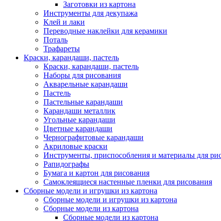
Заготовки из картона
Инструменты для декупажа
Клей и лаки
Переводные наклейки для керамики
Поталь
Трафареты
Краски, карандаши, пастель
Краски, карандаши, пастель
Наборы для рисования
Акварельные карандаши
Пастель
Пастельные карандаши
Карандаши металлик
Угольные карандаши
Цветные карандаши
Чернографитовые карандаши
Акриловые краски
Инструменты, приспособления и материалы для ри
Рапидографы
Бумага и картон для рисования
Самоклеящиеся настенные пленки для рисования
Сборные модели и игрушки из картона
Сборные модели и игрушки из картона
Сборные модели из картона
Сборные модели из картона