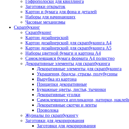
Гофрополоски для квиллинга
Заготовки открыток
Картон и бумага для фона и деталей
Наборы для начинающих
Часовые механизмы
Скрапбукинг
Скрапбукинг
Картон дизайнерский
Картон дизайнерский для скрапбукинга А4
Картон дизайнерский для скрапбукинга А5
Наборы цветной бумаги и картона А4
Самоклеящаяся бумага формата А4 полистно
Декоративные элементы для скрапбукинга
Декоративные элементы для скрапбукинга
Украшения, брадсы, стразы, полубусины
Вырубка из картона
Прищепки декоративные
Бумажные цветы, листья, тычинки
Декоративные уголки
Самоклеящиеся аппликации, натирки, наклей
Декоративные скотчи и ленты
Проволока
Журналы по скрапбукингу
Заготовки для декорирования
Заготовки для декорирования