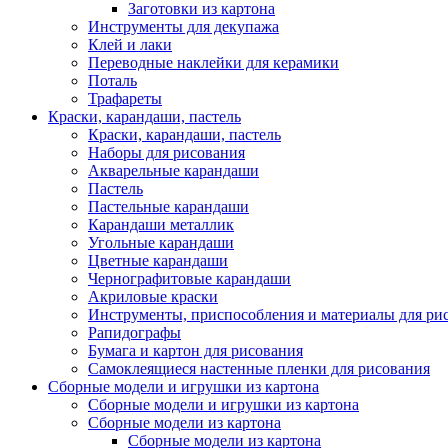
Заготовки из картона
Инструменты для декупажа
Клей и лаки
Переводные наклейки для керамики
Поталь
Трафареты
Краски, карандаши, пастель
Краски, карандаши, пастель
Наборы для рисования
Акварельные карандаши
Пастель
Пастельные карандаши
Карандаши металлик
Угольные карандаши
Цветные карандаши
Чернографитовые карандаши
Акриловые краски
Инструменты, приспособления и материалы для ри
Рапидографы
Бумага и картон для рисования
Самоклеящиеся настенные пленки для рисования
Сборные модели и игрушки из картона
Сборные модели и игрушки из картона
Сборные модели из картона
Сборные модели из картона