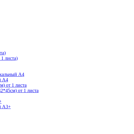
та)
1 листа)
ркальный А4
й А4
) от 1 листа
2*45см) от 1 листа
+
й А3+