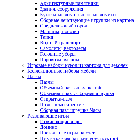
Архитектурные памятники
Здания, сооружения
Кукольные дома и игровые домики
Сборные действующие игрушки из картона
Средневековый город
Машины, повозки
Танки
Водный транспорт
Самолеты, вертолеты
Головные уборы
Паровозы, вагоны
Игровые наборы кукол из картона для девочек
Коллекционные наборы мебели
Пазлы
Пазлы
Объемный пазл-игрушка mini
Объемный пазл. Сборная игрушка
Открытка-пазл
Пазлы классические
Сборная пазл-игрушка Часы
Развивающие игры
Развивающие игры
Домино
Настольные игры на счет
Пиктограммы (мягкий конструктор)