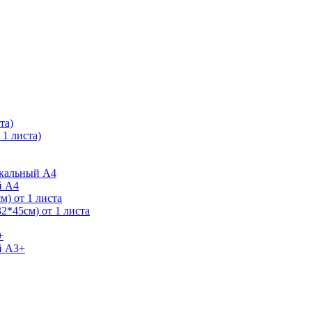
та)
1 листа)
ркальный А4
й А4
) от 1 листа
2*45см) от 1 листа
+
й А3+