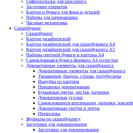
Гофрополоски для квиллинга
Заготовки открыток
Картон и бумага для фона и деталей
Наборы для начинающих
Часовые механизмы
Скрапбукинг
Скрапбукинг
Картон дизайнерский
Картон дизайнерский для скрапбукинга А4
Картон дизайнерский для скрапбукинга А5
Наборы цветной бумаги и картона А4
Самоклеящаяся бумага формата А4 полистно
Декоративные элементы для скрапбукинга
Декоративные элементы для скрапбукинга
Украшения, брадсы, стразы, полубусины
Вырубка из картона
Прищепки декоративные
Бумажные цветы, листья, тычинки
Декоративные уголки
Самоклеящиеся аппликации, натирки, наклей
Декоративные скотчи и ленты
Проволока
Журналы по скрапбукингу
Заготовки для декорирования
Заготовки для декорирования