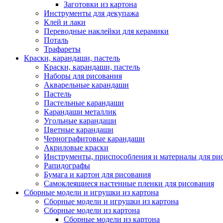
Заготовки из картона
Инструменты для декупажа
Клей и лаки
Переводные наклейки для керамики
Поталь
Трафареты
Краски, карандаши, пастель
Краски, карандаши, пастель
Наборы для рисования
Акварельные карандаши
Пастель
Пастельные карандаши
Карандаши металлик
Угольные карандаши
Цветные карандаши
Чернографитовые карандаши
Акриловые краски
Инструменты, приспособления и материалы для ри
Рапидографы
Бумага и картон для рисования
Самоклеящиеся настенные пленки для рисования
Сборные модели и игрушки из картона
Сборные модели и игрушки из картона
Сборные модели из картона
Сборные модели из картона