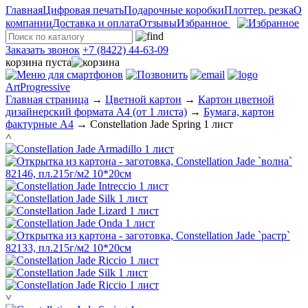
Главная
Цифровая печать
Подарочные коробки
Плоттер. резка
О
компании
Доставка и оплата
Отзывы
Избранное
Заказать звонок
+7 (8422) 44-63-09
корзина пуста
ArtProgressive
Главная страница
→
Цветной картон
→
Картон цветной
дизайнерский формата А4 (от 1 листа)
→
Бумага, картон
фактурные А4
→
Constellation Jade Spring 1 лист
˄
˅