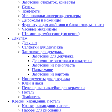
Заготовки открыток, конверты
Сургуч
Трафареты
Установщики люверсов, степлеры
Дыроколы и ножницы
Фурнитура для альбомов и блокнотов, магниты
Часовые механизмы
Штампинг, эмбоссинг (тиснение)
Декупаж
Декупаж
Салфетки для декупажа
Заготовки для декупажа
Заготовки для декупажа
Деревянные заготовки и шкатулки
Заготовки из пенопласта
Папье-маше
Заготовки из картона
Инструменты для декупажа
Клей и лаки
Переводные наклейки для керамики
Поталь
Трафареты
Краски, карандаши, пастель
Краски, карандаши, пастель
Наборы для рисования