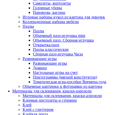
Самолеты, вертолеты
Головные уборы
Паровозы, вагоны
Игровые наборы кукол из картона для девочек
Коллекционные наборы мебели
Пазлы
Пазлы
Объемный пазл-игрушка mini
Объемный пазл. Сборная игрушка
Открытка-пазл
Пазлы классические
Сборная пазл-игрушка Часы
Развивающие игры
Развивающие игры
Домино
Настольные игры на счет
Пиктограммы (мягкий конструктор)
Тематическая игра-пособие Времена года
Объемные картинки и фоторамки из картона
Материалы для склеивания, краски-аэрозоли
Материалы для склеивания, краски-аэрозоли
Клеевые пистолеты и стержни
Клей
Клей с глиттером
Клейкая лента