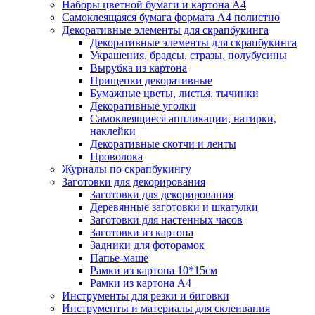
Наборы цветной бумаги и картона А4
Самоклеящаяся бумага формата А4 полистно
Декоративные элементы для скрапбукинга
Декоративные элементы для скрапбукинга
Украшения, брадсы, стразы, полубусины
Вырубка из картона
Прищепки декоративные
Бумажные цветы, листья, тычинки
Декоративные уголки
Самоклеящиеся аппликации, натирки,
наклейки
Декоративные скотчи и ленты
Проволока
Журналы по скрапбукингу
Заготовки для декорирования
Заготовки для декорирования
Деревянные заготовки и шкатулки
Заготовки для настенных часов
Заготовки из картона
Задники для фоторамок
Папье-маше
Рамки из картона 10*15см
Рамки из картона А4
Инструменты для резки и биговки
Инструменты и материалы для склеивания