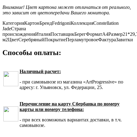
Внимание! Цвет картона может отличаться от реального,
это зависит от цветопередачи Вашего монитора.
Категория
Картон
Бренд
Fedrigoni
Коллекция
Constellation
Jade
Страна
происхождения
Италия
Поставщик
Берег
Формат
А4
Размер
21*29,
м2
Цвет
Серебряный
Покрытие
Перламутровое
Фактура
Завитки
Способы оплаты:
Наличный расчет:
- при самовывозе из магазина «ArtProgressive» по
адресу: г. Ульяновск, ул. Федерации, 25.
Перечисление на карту Сбербанка по номеру
карты или номеру телефона:
- при всех возможных вариантах доставки, в т.ч.
самовывозе.