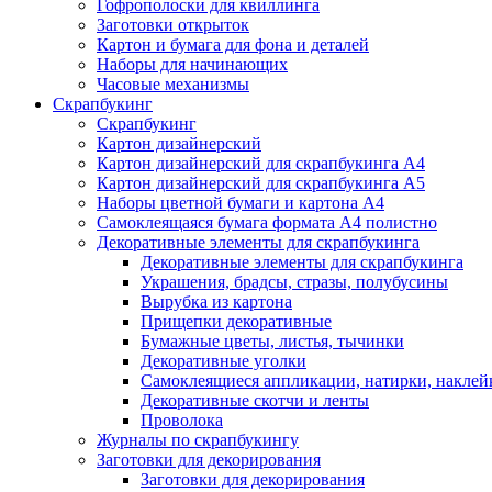
Гофрополоски для квиллинга
Заготовки открыток
Картон и бумага для фона и деталей
Наборы для начинающих
Часовые механизмы
Скрапбукинг
Скрапбукинг
Картон дизайнерский
Картон дизайнерский для скрапбукинга А4
Картон дизайнерский для скрапбукинга А5
Наборы цветной бумаги и картона А4
Самоклеящаяся бумага формата А4 полистно
Декоративные элементы для скрапбукинга
Декоративные элементы для скрапбукинга
Украшения, брадсы, стразы, полубусины
Вырубка из картона
Прищепки декоративные
Бумажные цветы, листья, тычинки
Декоративные уголки
Самоклеящиеся аппликации, натирки, наклей
Декоративные скотчи и ленты
Проволока
Журналы по скрапбукингу
Заготовки для декорирования
Заготовки для декорирования