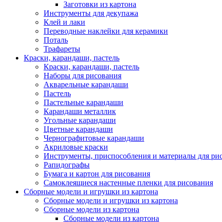
Заготовки из картона
Инструменты для декупажа
Клей и лаки
Переводные наклейки для керамики
Поталь
Трафареты
Краски, карандаши, пастель
Краски, карандаши, пастель
Наборы для рисования
Акварельные карандаши
Пастель
Пастельные карандаши
Карандаши металлик
Угольные карандаши
Цветные карандаши
Чернографитовые карандаши
Акриловые краски
Инструменты, приспособления и материалы для ри
Рапидографы
Бумага и картон для рисования
Самоклеящиеся настенные пленки для рисования
Сборные модели и игрушки из картона
Сборные модели и игрушки из картона
Сборные модели из картона
Сборные модели из картона