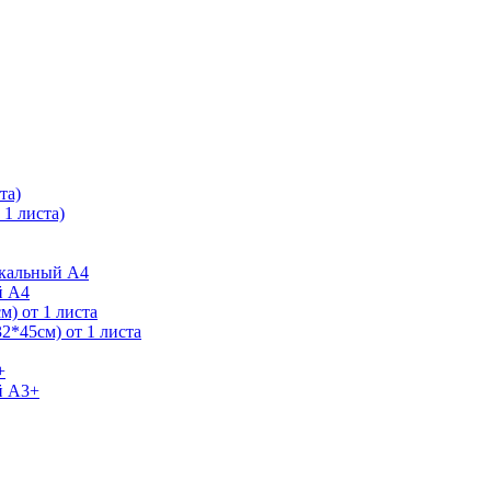
та)
1 листа)
ркальный А4
й А4
) от 1 листа
2*45см) от 1 листа
+
й А3+