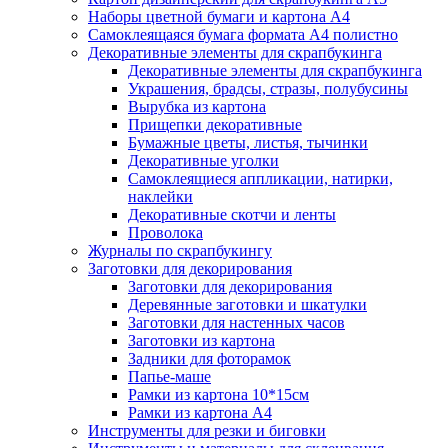
Наборы цветной бумаги и картона А4
Самоклеящаяся бумага формата А4 полистно
Декоративные элементы для скрапбукинга
Декоративные элементы для скрапбукинга
Украшения, брадсы, стразы, полубусины
Вырубка из картона
Прищепки декоративные
Бумажные цветы, листья, тычинки
Декоративные уголки
Самоклеящиеся аппликации, натирки,
наклейки
Декоративные скотчи и ленты
Проволока
Журналы по скрапбукингу
Заготовки для декорирования
Заготовки для декорирования
Деревянные заготовки и шкатулки
Заготовки для настенных часов
Заготовки из картона
Задники для фоторамок
Папье-маше
Рамки из картона 10*15см
Рамки из картона А4
Инструменты для резки и биговки