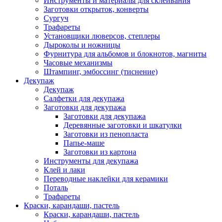
Инструменты и материалы для склеивания
Заготовки открыток, конверты
Сургуч
Трафареты
Установщики люверсов, степлеры
Дыроколы и ножницы
Фурнитура для альбомов и блокнотов, магниты
Часовые механизмы
Штампинг, эмбоссинг (тиснение)
Декупаж
Декупаж
Салфетки для декупажа
Заготовки для декупажа
Заготовки для декупажа
Деревянные заготовки и шкатулки
Заготовки из пенопласта
Папье-маше
Заготовки из картона
Инструменты для декупажа
Клей и лаки
Переводные наклейки для керамики
Поталь
Трафареты
Краски, карандаши, пастель
Краски, карандаши, пастель