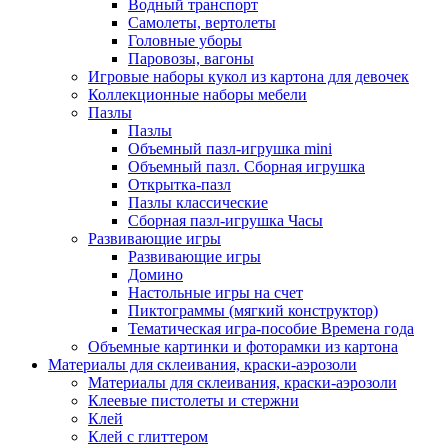
Водный транспорт
Самолеты, вертолеты
Головные уборы
Паровозы, вагоны
Игровые наборы кукол из картона для девочек
Коллекционные наборы мебели
Пазлы
Пазлы
Объемный пазл-игрушка mini
Объемный пазл. Сборная игрушка
Открытка-пазл
Пазлы классические
Сборная пазл-игрушка Часы
Развивающие игры
Развивающие игры
Домино
Настольные игры на счет
Пиктограммы (мягкий конструктор)
Тематическая игра-пособие Времена года
Объемные картинки и фоторамки из картона
Материалы для склеивания, краски-аэрозоли
Материалы для склеивания, краски-аэрозоли
Клеевые пистолеты и стержни
Клей
Клей с глиттером