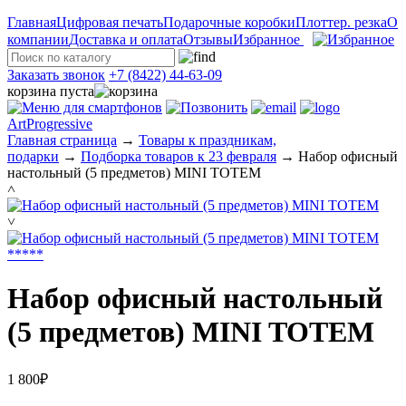
Главная
Цифровая печать
Подарочные коробки
Плоттер. резка
О
компании
Доставка и оплата
Отзывы
Избранное
Заказать звонок
+7 (8422) 44-63-09
корзина пуста
ArtProgressive
Главная страница
→
Товары к праздникам,
подарки
→
Подборка товаров к 23 февраля
→
Набор офисный
настольный (5 предметов) MINI TOTEM
˄
˅
*
*
*
*
*
Набор офисный настольный
(5 предметов) MINI TOTEM
1 800₽