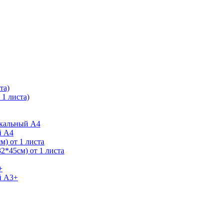
та)
1 листа)
ркальный А4
й А4
) от 1 листа
2*45см) от 1 листа
+
й А3+