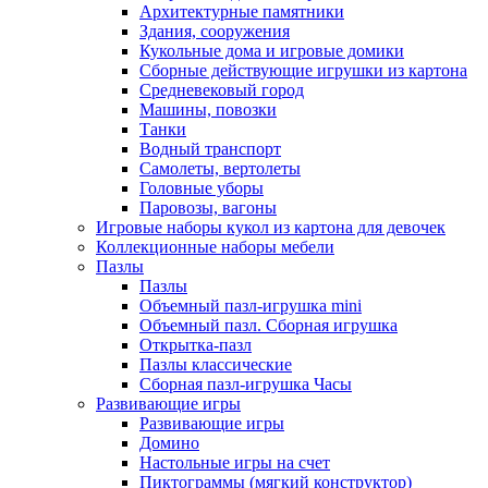
Архитектурные памятники
Здания, сооружения
Кукольные дома и игровые домики
Сборные действующие игрушки из картона
Средневековый город
Машины, повозки
Танки
Водный транспорт
Самолеты, вертолеты
Головные уборы
Паровозы, вагоны
Игровые наборы кукол из картона для девочек
Коллекционные наборы мебели
Пазлы
Пазлы
Объемный пазл-игрушка mini
Объемный пазл. Сборная игрушка
Открытка-пазл
Пазлы классические
Сборная пазл-игрушка Часы
Развивающие игры
Развивающие игры
Домино
Настольные игры на счет
Пиктограммы (мягкий конструктор)