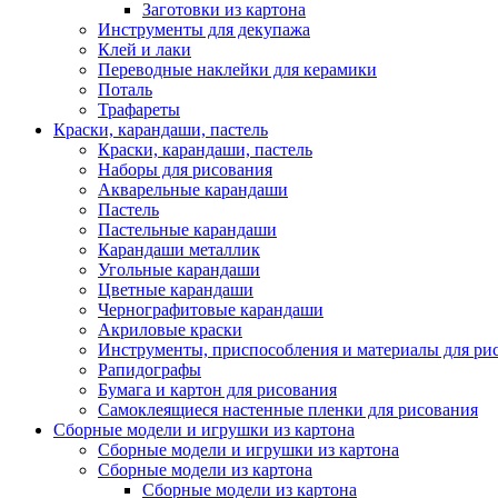
Заготовки из картона
Инструменты для декупажа
Клей и лаки
Переводные наклейки для керамики
Поталь
Трафареты
Краски, карандаши, пастель
Краски, карандаши, пастель
Наборы для рисования
Акварельные карандаши
Пастель
Пастельные карандаши
Карандаши металлик
Угольные карандаши
Цветные карандаши
Чернографитовые карандаши
Акриловые краски
Инструменты, приспособления и материалы для ри
Рапидографы
Бумага и картон для рисования
Самоклеящиеся настенные пленки для рисования
Сборные модели и игрушки из картона
Сборные модели и игрушки из картона
Сборные модели из картона
Сборные модели из картона