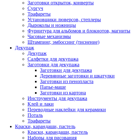
Заготовки открыток, конверты
Сургуч
Трафареты
Установщики люверсов, степлеры
Дыроколы и ножницы
Фурнитура для альбомов и блокнотов, магниты
Часовые механизмы
Штампинг, эмбоссинг (тиснение)
Декупаж
Декупаж
Салфетки для декупажа
Заготовки для декупажа
Заготовки для декупажа
Деревянные заготовки и шкатулки
Заготовки из пенопласта
Папье-маше
Заготовки из картона
Инструменты для декупажа
Клей и лаки
Переводные наклейки для керамики
Поталь
Трафареты
Краски, карандаши, пастель
Краски, карандаши, пастель
Наборы для рисования