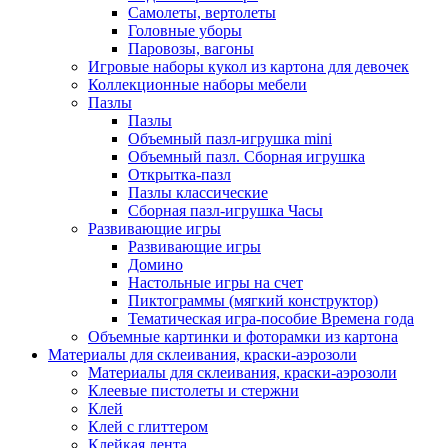
Самолеты, вертолеты
Головные уборы
Паровозы, вагоны
Игровые наборы кукол из картона для девочек
Коллекционные наборы мебели
Пазлы
Пазлы
Объемный пазл-игрушка mini
Объемный пазл. Сборная игрушка
Открытка-пазл
Пазлы классические
Сборная пазл-игрушка Часы
Развивающие игры
Развивающие игры
Домино
Настольные игры на счет
Пиктограммы (мягкий конструктор)
Тематическая игра-пособие Времена года
Объемные картинки и фоторамки из картона
Материалы для склеивания, краски-аэрозоли
Материалы для склеивания, краски-аэрозоли
Клеевые пистолеты и стержни
Клей
Клей с глиттером
Клейкая лента