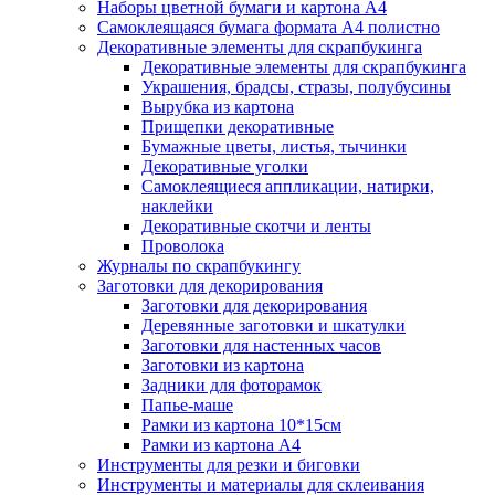
Наборы цветной бумаги и картона А4
Самоклеящаяся бумага формата А4 полистно
Декоративные элементы для скрапбукинга
Декоративные элементы для скрапбукинга
Украшения, брадсы, стразы, полубусины
Вырубка из картона
Прищепки декоративные
Бумажные цветы, листья, тычинки
Декоративные уголки
Самоклеящиеся аппликации, натирки,
наклейки
Декоративные скотчи и ленты
Проволока
Журналы по скрапбукингу
Заготовки для декорирования
Заготовки для декорирования
Деревянные заготовки и шкатулки
Заготовки для настенных часов
Заготовки из картона
Задники для фоторамок
Папье-маше
Рамки из картона 10*15см
Рамки из картона А4
Инструменты для резки и биговки
Инструменты и материалы для склеивания