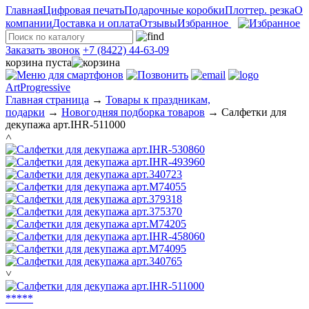
Главная
Цифровая печать
Подарочные коробки
Плоттер. резка
О
компании
Доставка и оплата
Отзывы
Избранное
Заказать звонок
+7 (8422) 44-63-09
корзина пуста
ArtProgressive
Главная страница
→
Товары к праздникам,
подарки
→
Новогодняя подборка товаров
→
Салфетки для
декупажа арт.IHR-511000
˄
˅
*
*
*
*
*