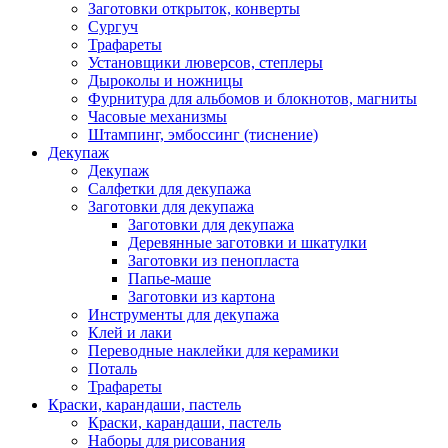
Заготовки открыток, конверты
Сургуч
Трафареты
Установщики люверсов, степлеры
Дыроколы и ножницы
Фурнитура для альбомов и блокнотов, магниты
Часовые механизмы
Штампинг, эмбоссинг (тиснение)
Декупаж
Декупаж
Салфетки для декупажа
Заготовки для декупажа
Заготовки для декупажа
Деревянные заготовки и шкатулки
Заготовки из пенопласта
Папье-маше
Заготовки из картона
Инструменты для декупажа
Клей и лаки
Переводные наклейки для керамики
Поталь
Трафареты
Краски, карандаши, пастель
Краски, карандаши, пастель
Наборы для рисования