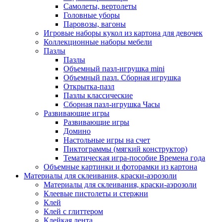
Самолеты, вертолеты
Головные уборы
Паровозы, вагоны
Игровые наборы кукол из картона для девочек
Коллекционные наборы мебели
Пазлы
Пазлы
Объемный пазл-игрушка mini
Объемный пазл. Сборная игрушка
Открытка-пазл
Пазлы классические
Сборная пазл-игрушка Часы
Развивающие игры
Развивающие игры
Домино
Настольные игры на счет
Пиктограммы (мягкий конструктор)
Тематическая игра-пособие Времена года
Объемные картинки и фоторамки из картона
Материалы для склеивания, краски-аэрозоли
Материалы для склеивания, краски-аэрозоли
Клеевые пистолеты и стержни
Клей
Клей с глиттером
Клейкая лента