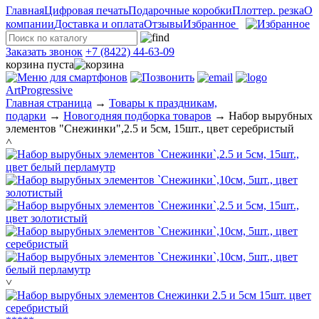
Главная
Цифровая печать
Подарочные коробки
Плоттер. резка
О
компании
Доставка и оплата
Отзывы
Избранное
Заказать звонок
+7 (8422) 44-63-09
корзина пуста
ArtProgressive
Главная страница
→
Товары к праздникам,
подарки
→
Новогодняя подборка товаров
→
Набор вырубных
элементов "Снежинки",2.5 и 5см, 15шт., цвет серебристый
˄
˅