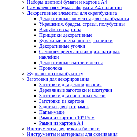
Наборы цветной бумаги и картона А4
Самоклеящаяся бумага формата А4 полистно
Декоративные элементы для скрапбукинга
Декоративные элементы для скрапбукинга
Украшения, брадсы, стразы, полубусины
Вырубка из картона
Прищепки декоративные
Бумажные цветы, листья, тычинки
Декоративные уголки
Самоклеящиеся аппликации, натирки,
наклейки
Декоративные скотчи и ленты
Проволока
Журналы по скрапбукингу
Заготовки для декорирования
Заготовки для декорирования
Деревянные заготовки и шкатулки
Заготовки для настенных часов
Заготовки из картона
Задники для фоторамок
Папье-маше
Рамки из картона 10*15см
Рамки из картона А4
Инструменты для резки и биговки
Инструменты и материалы для склеивания