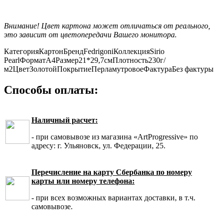
Внимание! Цвет картона может отличаться от реального,
это зависит от цветопередачи Вашего монитора.
Категория
Картон
Бренд
Fedrigoni
Коллекция
Sirio
Pearl
Формат
А4
Размер
21*29,7см
Плотность
230г/
м2
Цвет
Золотой
Покрытие
Перламутровое
Фактура
Без фактуры
Способы оплаты:
Наличный расчет:
- при самовывозе из магазина «ArtProgressive» по
адресу: г. Ульяновск, ул. Федерации, 25.
Перечисление на карту Сбербанка по номеру
карты или номеру телефона:
- при всех возможных вариантах доставки, в т.ч.
самовывозе.