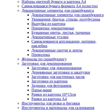
Наборы цветной бумаги и картона А4
Самоклеящаяся бумага формата А4 полистно
Декоративные элементы для скрапбукинга
Декоративные элементы для скрапбукинга
Украшения, брадсы, стразы, полубусины
Вырубка из картона
Прищепки декоративные
Бумажные цветы, листья, тычинки
Декоративные уголки
Самоклеящиеся аппликации, натирки,
наклейки
Декоративные скотчи и ленты
Проволока
Журналы по скрапбукингу
Заготовки для декорирования
Заготовки для декорирования
Деревянные заготовки и шкатулки
Заготовки для настенных часов
Заготовки из картона
Задники для фоторамок
Папье-маше
Рамки из картона 10*15см
Рамки из картона А4
Инструменты для резки и биговки
Инструменты и материалы для склеивания