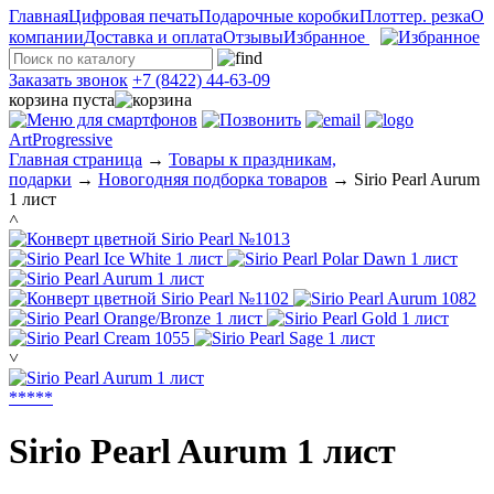
Главная
Цифровая печать
Подарочные коробки
Плоттер. резка
О
компании
Доставка и оплата
Отзывы
Избранное
Заказать звонок
+7 (8422) 44-63-09
корзина пуста
ArtProgressive
Главная страница
→
Товары к праздникам,
подарки
→
Новогодняя подборка товаров
→
Sirio Pearl Aurum
1 лист
˄
˅
*
*
*
*
*
Sirio Pearl Aurum 1 лист