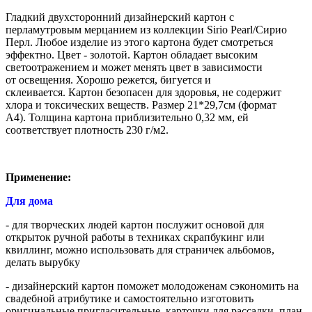
Гладкий двухсторонний дизайнерский картон с
перламутровым мерцанием из коллекции Sirio Pearl/Сирио
Перл. Любое изделие из этого картона будет смотреться
эффектно. Цвет - золотой. Картон обладает высоким
светоотражением и может менять цвет в зависимости
от освещения. Хорошо режется, бигуется и
склеивается. Картон безопасен для здоровья, не содержит
хлора и токсических веществ. Размер 21*29,7см (формат
А4). Толщина картона приблизительно 0,32 мм, ей
соответствует плотность 230 г/м2.
Применение:
Для дома
- для творческих людей картон послужит основой для
открыток ручной работы в техниках скрапбукинг или
квиллинг, можно использовать для страничек альбомов,
делать вырубку
- дизайнерский картон поможет молодоженам сэкономить на
свадебной атрибутике и самостоятельно изготовить
оригинальные пригласительные, карточки для рассадки, план