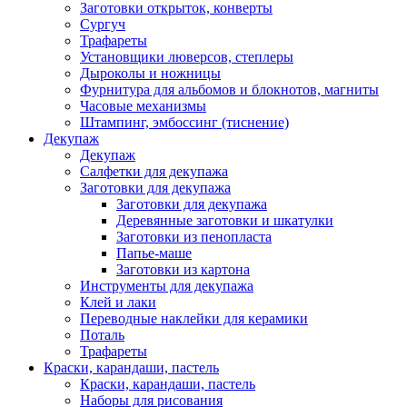
Заготовки открыток, конверты
Сургуч
Трафареты
Установщики люверсов, степлеры
Дыроколы и ножницы
Фурнитура для альбомов и блокнотов, магниты
Часовые механизмы
Штампинг, эмбоссинг (тиснение)
Декупаж
Декупаж
Салфетки для декупажа
Заготовки для декупажа
Заготовки для декупажа
Деревянные заготовки и шкатулки
Заготовки из пенопласта
Папье-маше
Заготовки из картона
Инструменты для декупажа
Клей и лаки
Переводные наклейки для керамики
Поталь
Трафареты
Краски, карандаши, пастель
Краски, карандаши, пастель
Наборы для рисования