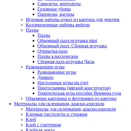
Самолеты, вертолеты
Головные уборы
Паровозы, вагоны
Игровые наборы кукол из картона для девочек
Коллекционные наборы мебели
Пазлы
Пазлы
Объемный пазл-игрушка mini
Объемный пазл. Сборная игрушка
Открытка-пазл
Пазлы классические
Сборная пазл-игрушка Часы
Развивающие игры
Развивающие игры
Домино
Настольные игры на счет
Пиктограммы (мягкий конструктор)
Тематическая игра-пособие Времена года
Объемные картинки и фоторамки из картона
Материалы для склеивания, краски-аэрозоли
Материалы для склеивания, краски-аэрозоли
Клеевые пистолеты и стержни
Клей
Клей с глиттером
Клейкая лента