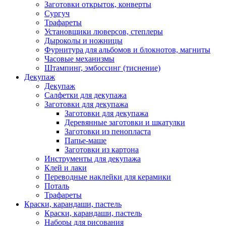
Заготовки открыток, конверты
Сургуч
Трафареты
Установщики люверсов, степлеры
Дыроколы и ножницы
Фурнитура для альбомов и блокнотов, магниты
Часовые механизмы
Штампинг, эмбоссинг (тиснение)
Декупаж
Декупаж
Салфетки для декупажа
Заготовки для декупажа
Заготовки для декупажа
Деревянные заготовки и шкатулки
Заготовки из пенопласта
Папье-маше
Заготовки из картона
Инструменты для декупажа
Клей и лаки
Переводные наклейки для керамики
Поталь
Трафареты
Краски, карандаши, пастель
Краски, карандаши, пастель
Наборы для рисования