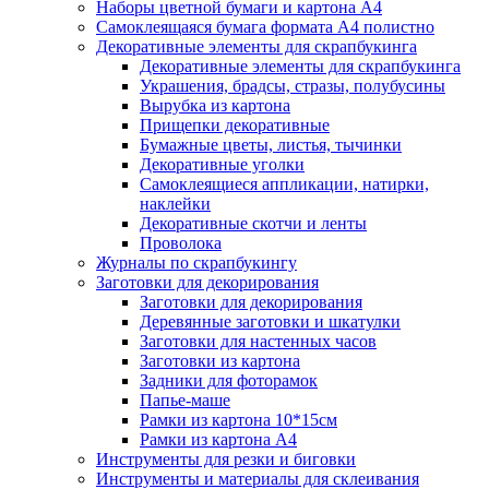
Наборы цветной бумаги и картона А4
Самоклеящаяся бумага формата А4 полистно
Декоративные элементы для скрапбукинга
Декоративные элементы для скрапбукинга
Украшения, брадсы, стразы, полубусины
Вырубка из картона
Прищепки декоративные
Бумажные цветы, листья, тычинки
Декоративные уголки
Самоклеящиеся аппликации, натирки,
наклейки
Декоративные скотчи и ленты
Проволока
Журналы по скрапбукингу
Заготовки для декорирования
Заготовки для декорирования
Деревянные заготовки и шкатулки
Заготовки для настенных часов
Заготовки из картона
Задники для фоторамок
Папье-маше
Рамки из картона 10*15см
Рамки из картона А4
Инструменты для резки и биговки
Инструменты и материалы для склеивания