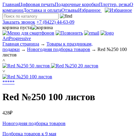
Главная
Цифровая печать
Подарочные коробки
Плоттер. резка
О
компании
Доставка и оплата
Отзывы
Избранное
Заказать звонок
+7 (8422) 44-63-09
корзина пуста
ArtProgressive
Главная страница
→
Товары к праздникам,
подарки
→
Новогодняя подборка товаров
→
Red №250 100
листов
˄
˅
*
*
*
*
*
Red №250 100 листов
428₽
Новогодняя подборка товаров
Подборка товаров к 9 мая