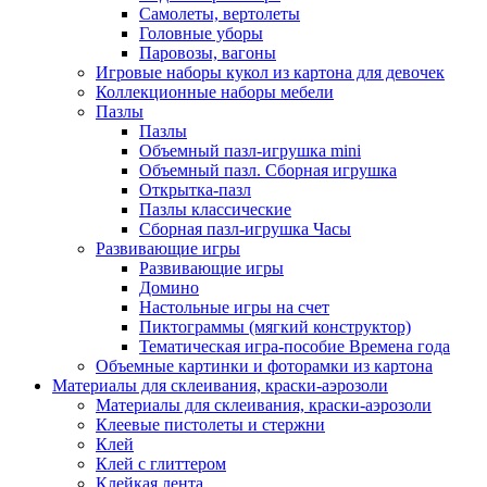
Самолеты, вертолеты
Головные уборы
Паровозы, вагоны
Игровые наборы кукол из картона для девочек
Коллекционные наборы мебели
Пазлы
Пазлы
Объемный пазл-игрушка mini
Объемный пазл. Сборная игрушка
Открытка-пазл
Пазлы классические
Сборная пазл-игрушка Часы
Развивающие игры
Развивающие игры
Домино
Настольные игры на счет
Пиктограммы (мягкий конструктор)
Тематическая игра-пособие Времена года
Объемные картинки и фоторамки из картона
Материалы для склеивания, краски-аэрозоли
Материалы для склеивания, краски-аэрозоли
Клеевые пистолеты и стержни
Клей
Клей с глиттером
Клейкая лента