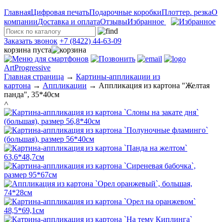
Главная
Цифровая печать
Подарочные коробки
Плоттер. резка
О
компании
Доставка и оплата
Отзывы
Избранное
Заказать звонок
+7 (8422) 44-63-09
корзина пуста
ArtProgressive
Главная страница
→
Картины-аппликации из
картона
→
Аппликации
→
Аппликация из картона "Желтая
панда", 35*40см
˄