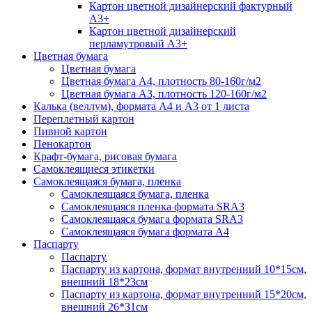
Картон цветной дизайнерский фактурный
А3+
Картон цветной дизайнерский
перламутровый А3+
Цветная бумага
Цветная бумага
Цветная бумага А4, плотность 80-160г/м2
Цветная бумага А3, плотность 120-160г/м2
Калька (веллум), формата А4 и А3 от 1 листа
Переплетный картон
Пивной картон
Пенокартон
Крафт-бумага, рисовая бумага
Самоклеящиеся этикетки
Самоклеящаяся бумага, пленка
Самоклеящаяся бумага, пленка
Самоклеящаяся пленка формата SRА3
Самоклеящаяся бумага формата SRА3
Самоклеящаяся бумага формата А4
Паспарту
Паспарту
Паспарту из картона, формат внутренний 10*15см,
внешний 18*23см
Паспарту из картона, формат внутренний 15*20см,
внешний 26*31см