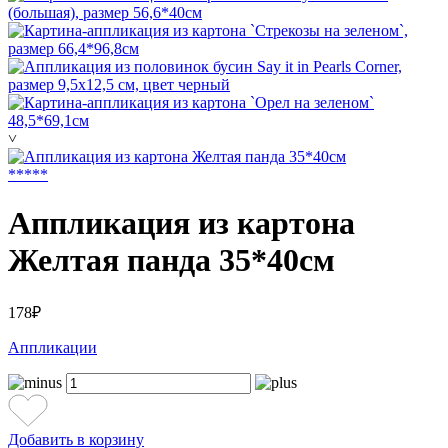
˅
*
*
*
*
*
Аппликация из картона
Желтая панда 35*40см
178₽
Аппликации
Добавить в корзину