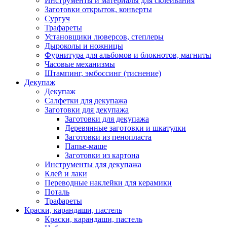
Инструменты и материалы для склеивания
Заготовки открыток, конверты
Сургуч
Трафареты
Установщики люверсов, степлеры
Дыроколы и ножницы
Фурнитура для альбомов и блокнотов, магниты
Часовые механизмы
Штампинг, эмбоссинг (тиснение)
Декупаж
Декупаж
Салфетки для декупажа
Заготовки для декупажа
Заготовки для декупажа
Деревянные заготовки и шкатулки
Заготовки из пенопласта
Папье-маше
Заготовки из картона
Инструменты для декупажа
Клей и лаки
Переводные наклейки для керамики
Поталь
Трафареты
Краски, карандаши, пастель
Краски, карандаши, пастель