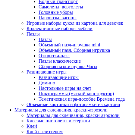
Водный транспорт
Самолеты, вертолеты
Головные уборы
Паровозы, вагоны
Игровые наборы кукол из картона для девочек
Коллекционные наборы мебели
Пазлы
Пазлы
Объемный пазл-игрушка mini
Объемный пазл. Сборная игрушка
Открытка-пазл
Пазлы классические
Сборная пазл-игрушка Часы
Развивающие игры
Развивающие игры
Домино
Настольные игры на счет
Пиктограммы (мягкий конструктор)
Тематическая игра-пособие Времена года
Объемные картинки и фоторамки из картона
Материалы для склеивания, краски-аэрозоли
Материалы для склеивания, краски-аэрозоли
Клеевые пистолеты и стержни
Клей
Клей с глиттером