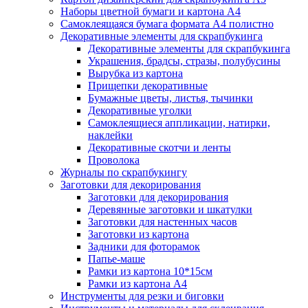
Наборы цветной бумаги и картона А4
Самоклеящаяся бумага формата А4 полистно
Декоративные элементы для скрапбукинга
Декоративные элементы для скрапбукинга
Украшения, брадсы, стразы, полубусины
Вырубка из картона
Прищепки декоративные
Бумажные цветы, листья, тычинки
Декоративные уголки
Самоклеящиеся аппликации, натирки,
наклейки
Декоративные скотчи и ленты
Проволока
Журналы по скрапбукингу
Заготовки для декорирования
Заготовки для декорирования
Деревянные заготовки и шкатулки
Заготовки для настенных часов
Заготовки из картона
Задники для фоторамок
Папье-маше
Рамки из картона 10*15см
Рамки из картона А4
Инструменты для резки и биговки