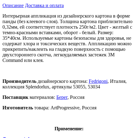
Описание
Доставка и оплата
Интерьерная аппликация из дизайнерского картона в форме
панды (без клеевого слоя). Толщина картона приблизительно
0,32мм, ей соответствует плотность 250г/м2. Цвет - желтый с
темно-красными вставками, оборот - белый. Размер:
35*40см. Используемые картоны безопасны для здоровья, не
содержат хлора и токсических веществ. Аппликацию можно
прикрепить/наклеить на гладкую поверхность с помощью
двухстороннего скотча, легкоудаляемых застежек 3М
Command или клея.
Производитель
дизайнерского картона:
Fedrigoni
, Италия,
коллекция Splendorlux, артикулы 53055, 53034
Поставщик
материалов:
Берег
, Россия
Изготовитель
товара: ArtProgressive, Россия
Применение: