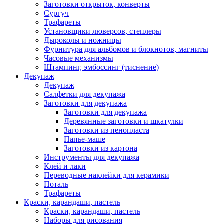
Заготовки открыток, конверты
Сургуч
Трафареты
Установщики люверсов, степлеры
Дыроколы и ножницы
Фурнитура для альбомов и блокнотов, магниты
Часовые механизмы
Штампинг, эмбоссинг (тиснение)
Декупаж
Декупаж
Салфетки для декупажа
Заготовки для декупажа
Заготовки для декупажа
Деревянные заготовки и шкатулки
Заготовки из пенопласта
Папье-маше
Заготовки из картона
Инструменты для декупажа
Клей и лаки
Переводные наклейки для керамики
Поталь
Трафареты
Краски, карандаши, пастель
Краски, карандаши, пастель
Наборы для рисования