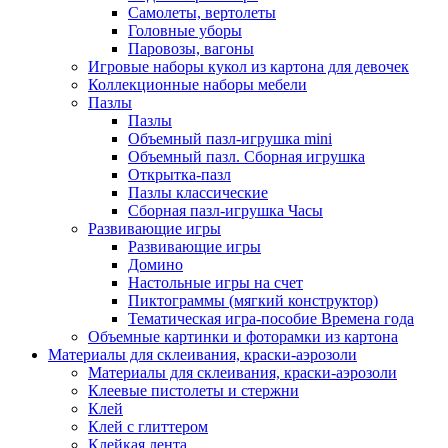
Самолеты, вертолеты
Головные уборы
Паровозы, вагоны
Игровые наборы кукол из картона для девочек
Коллекционные наборы мебели
Пазлы
Пазлы
Объемный пазл-игрушка mini
Объемный пазл. Сборная игрушка
Открытка-пазл
Пазлы классические
Сборная пазл-игрушка Часы
Развивающие игры
Развивающие игры
Домино
Настольные игры на счет
Пиктограммы (мягкий конструктор)
Тематическая игра-пособие Времена года
Объемные картинки и фоторамки из картона
Материалы для склеивания, краски-аэрозоли
Материалы для склеивания, краски-аэрозоли
Клеевые пистолеты и стержни
Клей
Клей с глиттером
Клейкая лента