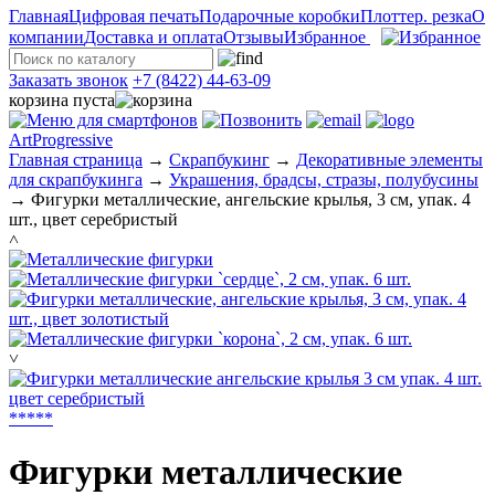
Главная
Цифровая печать
Подарочные коробки
Плоттер. резка
О
компании
Доставка и оплата
Отзывы
Избранное
Заказать звонок
+7 (8422) 44-63-09
корзина пуста
ArtProgressive
Главная страница
→
Скрапбукинг
→
Декоративные элементы
для скрапбукинга
→
Украшения, брадсы, стразы, полубусины
→
Фигурки металлические, ангельские крылья, 3 см, упак. 4
шт., цвет серебристый
˄
˅
*
*
*
*
*
Фигурки металлические