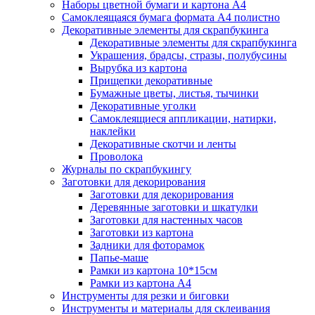
Наборы цветной бумаги и картона А4
Самоклеящаяся бумага формата А4 полистно
Декоративные элементы для скрапбукинга
Декоративные элементы для скрапбукинга
Украшения, брадсы, стразы, полубусины
Вырубка из картона
Прищепки декоративные
Бумажные цветы, листья, тычинки
Декоративные уголки
Самоклеящиеся аппликации, натирки,
наклейки
Декоративные скотчи и ленты
Проволока
Журналы по скрапбукингу
Заготовки для декорирования
Заготовки для декорирования
Деревянные заготовки и шкатулки
Заготовки для настенных часов
Заготовки из картона
Задники для фоторамок
Папье-маше
Рамки из картона 10*15см
Рамки из картона А4
Инструменты для резки и биговки
Инструменты и материалы для склеивания