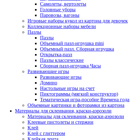
Самолеты, вертолеты
Головные уборы
Паровозы, вагоны
Игровые наборы кукол из картона для девочек
Коллекционные наборы мебели
Пазлы
Пазлы
Объемный пазл-игрушка mini
Объемный пазл. Сборная игрушка
Открытка-пазл
Пазлы классические
Сборная пазл-игрушка Часы
Развивающие игры
Развивающие игры
Домино
Настольные игры на счет
Пиктограммы (мягкий конструктор)
Тематическая игра-пособие Времена года
Объемные картинки и фоторамки из картона
Материалы для склеивания, краски-аэрозоли
Материалы для склеивания, краски-аэрозоли
Клеевые пистолеты и стержни
Клей
Клей с глиттером
Клейкая лента