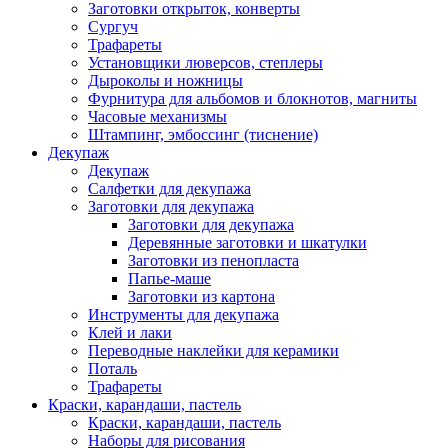
Заготовки открыток, конверты
Сургуч
Трафареты
Установщики люверсов, степлеры
Дыроколы и ножницы
Фурнитура для альбомов и блокнотов, магниты
Часовые механизмы
Штампинг, эмбоссинг (тиснение)
Декупаж
Декупаж
Салфетки для декупажа
Заготовки для декупажа
Заготовки для декупажа
Деревянные заготовки и шкатулки
Заготовки из пенопласта
Папье-маше
Заготовки из картона
Инструменты для декупажа
Клей и лаки
Переводные наклейки для керамики
Поталь
Трафареты
Краски, карандаши, пастель
Краски, карандаши, пастель
Наборы для рисования