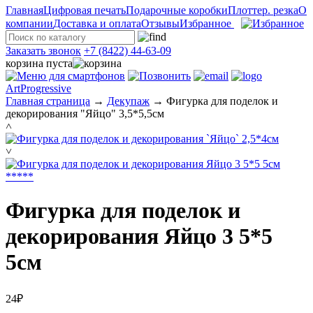
Главная
Цифровая печать
Подарочные коробки
Плоттер. резка
О
компании
Доставка и оплата
Отзывы
Избранное
Заказать звонок
+7 (8422) 44-63-09
корзина пуста
ArtProgressive
Главная страница
→
Декупаж
→
Фигурка для поделок и
декорирования "Яйцо" 3,5*5,5см
˄
˅
*
*
*
*
*
Фигурка для поделок и
декорирования Яйцо 3 5*5
5см
24₽