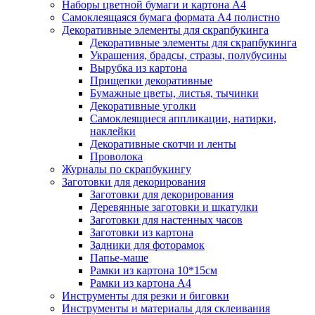
Наборы цветной бумаги и картона А4
Самоклеящаяся бумага формата А4 полистно
Декоративные элементы для скрапбукинга
Декоративные элементы для скрапбукинга
Украшения, брадсы, стразы, полубусины
Вырубка из картона
Прищепки декоративные
Бумажные цветы, листья, тычинки
Декоративные уголки
Самоклеящиеся аппликации, натирки,
наклейки
Декоративные скотчи и ленты
Проволока
Журналы по скрапбукингу
Заготовки для декорирования
Заготовки для декорирования
Деревянные заготовки и шкатулки
Заготовки для настенных часов
Заготовки из картона
Задники для фоторамок
Папье-маше
Рамки из картона 10*15см
Рамки из картона А4
Инструменты для резки и биговки
Инструменты и материалы для склеивания