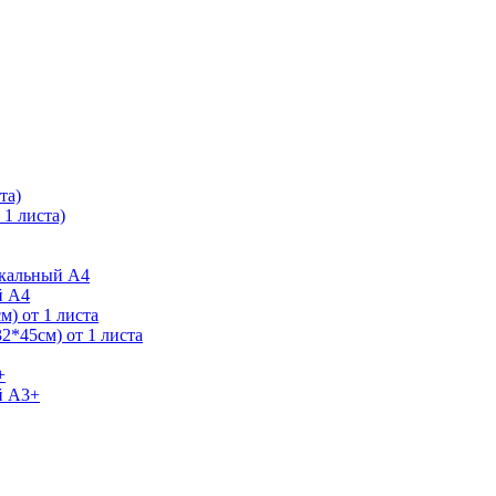
та)
1 листа)
ркальный А4
й А4
) от 1 листа
2*45см) от 1 листа
+
й А3+