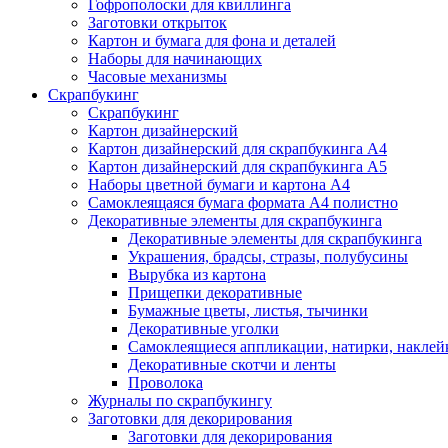
Гофрополоски для квиллинга
Заготовки открыток
Картон и бумага для фона и деталей
Наборы для начинающих
Часовые механизмы
Скрапбукинг
Скрапбукинг
Картон дизайнерский
Картон дизайнерский для скрапбукинга А4
Картон дизайнерский для скрапбукинга А5
Наборы цветной бумаги и картона А4
Самоклеящаяся бумага формата А4 полистно
Декоративные элементы для скрапбукинга
Декоративные элементы для скрапбукинга
Украшения, брадсы, стразы, полубусины
Вырубка из картона
Прищепки декоративные
Бумажные цветы, листья, тычинки
Декоративные уголки
Самоклеящиеся аппликации, натирки, наклей
Декоративные скотчи и ленты
Проволока
Журналы по скрапбукингу
Заготовки для декорирования
Заготовки для декорирования