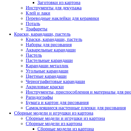
Заготовки из картона
Инструменты для декупажа
Клей и лаки
Переводные наклейки для керамики
Поталь
Трафареты
Краски, карандаши, пастель
Краски, карандаши, пастель
Наборы для рисования
Акварельные карандаши
Пастель
Пастельные карандаши
Карандаши металлик
Угольные карандаши
Цветные карандаши
Чернографитовые карандаши
Акриловые краски
Инструменты, приспособления и материалы для ри
Рапидографы
Бумага и картон для рисования
Самоклеящиеся настенные пленки для рисования
Сборные модели и игрушки из картона
Сборные модели и игрушки из картона
Сборные модели из картона
Сборные модели из картона