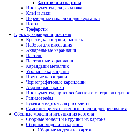
Заготовки из картона
Инструменты для декупажа
Клей и лаки
Переводные наклейки для керамики
Поталь
Трафареты
Краски, карандаши, пастель
Краски, карандаши, пастель
Наборы для рисования
Акварельные карандаши
Пастель
Пастельные карандаши
Карандаши металлик
Угольные карандаши
Цветные карандаши
Чернографитовые карандаши
Акриловые краски
Инструменты, приспособления и материалы для ри
Рапидографы
Бумага и картон для рисования
Самоклеящиеся настенные пленки для рисования
Сборные модели и игрушки из картона
Сборные модели и игрушки из картона
Сборные модели из картона
Сборные модели из картона