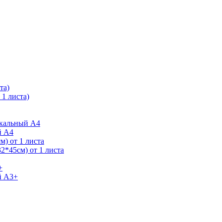
та)
1 листа)
ркальный А4
й А4
) от 1 листа
2*45см) от 1 листа
+
й А3+