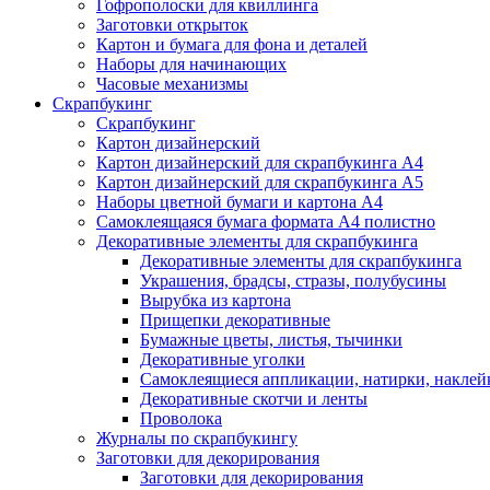
Гофрополоски для квиллинга
Заготовки открыток
Картон и бумага для фона и деталей
Наборы для начинающих
Часовые механизмы
Скрапбукинг
Скрапбукинг
Картон дизайнерский
Картон дизайнерский для скрапбукинга А4
Картон дизайнерский для скрапбукинга А5
Наборы цветной бумаги и картона А4
Самоклеящаяся бумага формата А4 полистно
Декоративные элементы для скрапбукинга
Декоративные элементы для скрапбукинга
Украшения, брадсы, стразы, полубусины
Вырубка из картона
Прищепки декоративные
Бумажные цветы, листья, тычинки
Декоративные уголки
Самоклеящиеся аппликации, натирки, наклей
Декоративные скотчи и ленты
Проволока
Журналы по скрапбукингу
Заготовки для декорирования
Заготовки для декорирования