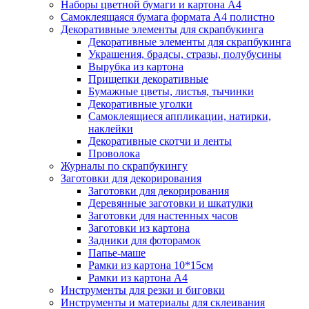
Наборы цветной бумаги и картона А4
Самоклеящаяся бумага формата А4 полистно
Декоративные элементы для скрапбукинга
Декоративные элементы для скрапбукинга
Украшения, брадсы, стразы, полубусины
Вырубка из картона
Прищепки декоративные
Бумажные цветы, листья, тычинки
Декоративные уголки
Самоклеящиеся аппликации, натирки,
наклейки
Декоративные скотчи и ленты
Проволока
Журналы по скрапбукингу
Заготовки для декорирования
Заготовки для декорирования
Деревянные заготовки и шкатулки
Заготовки для настенных часов
Заготовки из картона
Задники для фоторамок
Папье-маше
Рамки из картона 10*15см
Рамки из картона А4
Инструменты для резки и биговки
Инструменты и материалы для склеивания