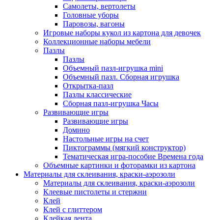
Самолеты, вертолеты
Головные уборы
Паровозы, вагоны
Игровые наборы кукол из картона для девочек
Коллекционные наборы мебели
Пазлы
Пазлы
Объемный пазл-игрушка mini
Объемный пазл. Сборная игрушка
Открытка-пазл
Пазлы классические
Сборная пазл-игрушка Часы
Развивающие игры
Развивающие игры
Домино
Настольные игры на счет
Пиктограммы (мягкий конструктор)
Тематическая игра-пособие Времена года
Объемные картинки и фоторамки из картона
Материалы для склеивания, краски-аэрозоли
Материалы для склеивания, краски-аэрозоли
Клеевые пистолеты и стержни
Клей
Клей с глиттером
Клейкая лента