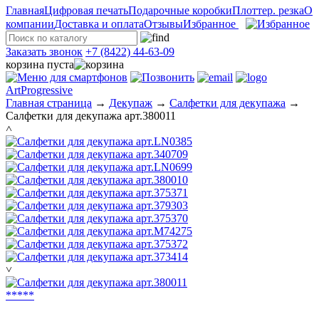
Главная
Цифровая печать
Подарочные коробки
Плоттер. резка
О
компании
Доставка и оплата
Отзывы
Избранное
Заказать звонок
+7 (8422) 44-63-09
корзина пуста
ArtProgressive
Главная страница
→
Декупаж
→
Салфетки для декупажа
→
Салфетки для декупажа арт.380011
˄
˅
*
*
*
*
*