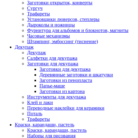
Заготовки открыток, конверты
Сургуч
Трафареты
Установщики люверсов, степлеры
Дыроколы и ножницы
Фурнитура для альбомов и блокнотов, магниты
Часовые механизмы
Штампинг, эмбоссинг (тиснение)
Декупаж
Декупаж
Салфетки для декупажа
Заготовки для декупажа
Заготовки для декупажа
Деревянные заготовки и шкатулки
Заготовки из пенопласта
Папье-маше
Заготовки из картона
Инструменты для декупажа
Клей и лаки
Переводные наклейки для керамики
Поталь
Трафареты
Краски, карандаши, пастель
Краски, карандаши, пастель
Наборы для рисования