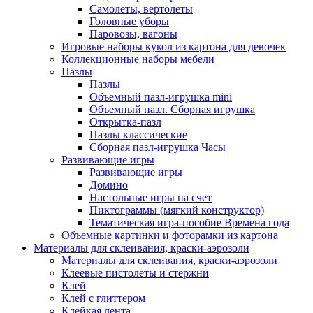
Самолеты, вертолеты
Головные уборы
Паровозы, вагоны
Игровые наборы кукол из картона для девочек
Коллекционные наборы мебели
Пазлы
Пазлы
Объемный пазл-игрушка mini
Объемный пазл. Сборная игрушка
Открытка-пазл
Пазлы классические
Сборная пазл-игрушка Часы
Развивающие игры
Развивающие игры
Домино
Настольные игры на счет
Пиктограммы (мягкий конструктор)
Тематическая игра-пособие Времена года
Объемные картинки и фоторамки из картона
Материалы для склеивания, краски-аэрозоли
Материалы для склеивания, краски-аэрозоли
Клеевые пистолеты и стержни
Клей
Клей с глиттером
Клейкая лента