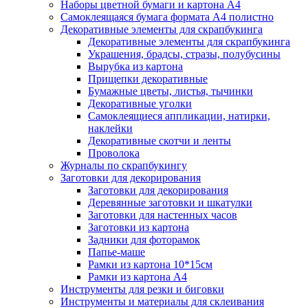
Наборы цветной бумаги и картона А4
Самоклеящаяся бумага формата А4 полистно
Декоративные элементы для скрапбукинга
Декоративные элементы для скрапбукинга
Украшения, брадсы, стразы, полубусины
Вырубка из картона
Прищепки декоративные
Бумажные цветы, листья, тычинки
Декоративные уголки
Самоклеящиеся аппликации, натирки,
наклейки
Декоративные скотчи и ленты
Проволока
Журналы по скрапбукингу
Заготовки для декорирования
Заготовки для декорирования
Деревянные заготовки и шкатулки
Заготовки для настенных часов
Заготовки из картона
Задники для фоторамок
Папье-маше
Рамки из картона 10*15см
Рамки из картона А4
Инструменты для резки и биговки
Инструменты и материалы для склеивания