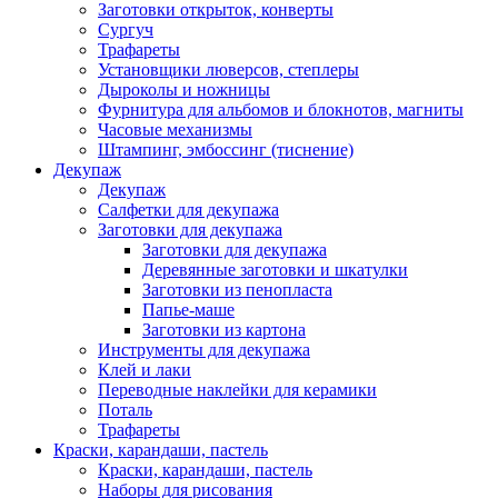
Заготовки открыток, конверты
Сургуч
Трафареты
Установщики люверсов, степлеры
Дыроколы и ножницы
Фурнитура для альбомов и блокнотов, магниты
Часовые механизмы
Штампинг, эмбоссинг (тиснение)
Декупаж
Декупаж
Салфетки для декупажа
Заготовки для декупажа
Заготовки для декупажа
Деревянные заготовки и шкатулки
Заготовки из пенопласта
Папье-маше
Заготовки из картона
Инструменты для декупажа
Клей и лаки
Переводные наклейки для керамики
Поталь
Трафареты
Краски, карандаши, пастель
Краски, карандаши, пастель
Наборы для рисования