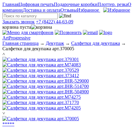
Главная
Цифровая печать
Подарочные коробки
Плоттер. резка
О
компании
Доставка и оплата
Отзывы
Избранное
Заказать звонок
+7 (8422) 44-63-09
корзина пуста
ArtProgressive
Главная страница
→
Декупаж
→
Салфетки для декупажа
→
Салфетки для декупажа арт.370005
˄
˅
*
*
*
*
*