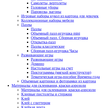
Самолеты, вертолеты
Головные уборы
Паровозы, вагоны
Игровые наборы кукол из картона для девочек
Коллекционные наборы мебели
Пазлы
Пазлы
Объемный пазл-игрушка mini
Объемный пазл. Сборная игрушка
Открытка-пазл
Пазлы классические
Сборная пазл-игрушка Часы
Развивающие игры
Развивающие игры
Домино
Настольные игры на счет
Пиктограммы (мягкий конструктор)
Тематическая игра-пособие Времена года
Объемные картинки и фоторамки из картона
Материалы для склеивания, краски-аэрозоли
Материалы для склеивания, краски-аэрозоли
Клеевые пистолеты и стержни
Клей
Клей с глиттером
Клейкая лента