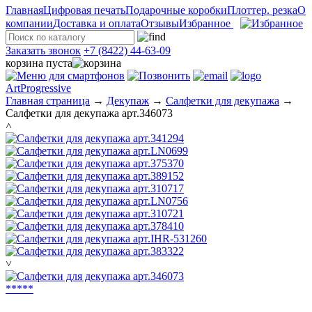
Главная
Цифровая печать
Подарочные коробки
Плоттер. резка
О
компании
Доставка и оплата
Отзывы
Избранное
Заказать звонок
+7 (8422) 44-63-09
корзина пуста
ArtProgressive
Главная страница
→
Декупаж
→
Салфетки для декупажа
→
Салфетки для декупажа арт.346073
˄
˅
*
*
*
*
*