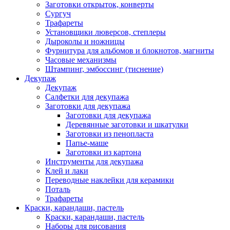
Заготовки открыток, конверты
Сургуч
Трафареты
Установщики люверсов, степлеры
Дыроколы и ножницы
Фурнитура для альбомов и блокнотов, магниты
Часовые механизмы
Штампинг, эмбоссинг (тиснение)
Декупаж
Декупаж
Салфетки для декупажа
Заготовки для декупажа
Заготовки для декупажа
Деревянные заготовки и шкатулки
Заготовки из пенопласта
Папье-маше
Заготовки из картона
Инструменты для декупажа
Клей и лаки
Переводные наклейки для керамики
Поталь
Трафареты
Краски, карандаши, пастель
Краски, карандаши, пастель
Наборы для рисования