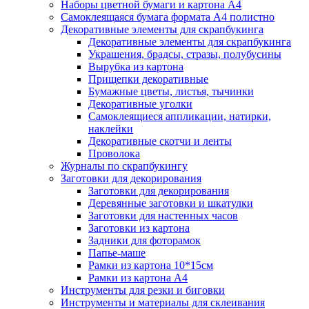
Наборы цветной бумаги и картона А4
Самоклеящаяся бумага формата А4 полистно
Декоративные элементы для скрапбукинга
Декоративные элементы для скрапбукинга
Украшения, брадсы, стразы, полубусины
Вырубка из картона
Прищепки декоративные
Бумажные цветы, листья, тычинки
Декоративные уголки
Самоклеящиеся аппликации, натирки,
наклейки
Декоративные скотчи и ленты
Проволока
Журналы по скрапбукингу
Заготовки для декорирования
Заготовки для декорирования
Деревянные заготовки и шкатулки
Заготовки для настенных часов
Заготовки из картона
Задники для фоторамок
Папье-маше
Рамки из картона 10*15см
Рамки из картона А4
Инструменты для резки и биговки
Инструменты и материалы для склеивания