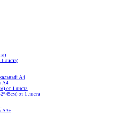
та)
1 листа)
ркальный А4
й А4
) от 1 листа
2*45см) от 1 листа
+
й А3+