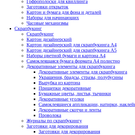
Гофрополоски для квиллинга
Заготовки открыток
Картон и бумага для фона и деталей
Наборы для начинающих
Часовые механизмы
Скрапбукинг
Скрапбукинг
Картон дизайнерский
Картон дизайнерский для скрапбукинга А4
Картон дизайнерский для скрапбукинга А5
Наборы цветной бумаги и картона А4
Самоклеящаяся бумага формата А4 полистно
Декоративные элементы для скрапбукинга
Декоративные элементы для скрапбукинга
Украшения, брадсы, стразы, полубусины
Вырубка из картона
Прищепки декоративные
Бумажные цветы, листья, тычинки
Декоративные уголки
Самоклеящиеся аппликации, натирки, наклей
Декоративные скотчи и ленты
Проволока
Журналы по скрапбукингу
Заготовки для декорирования
Заготовки для декорирования