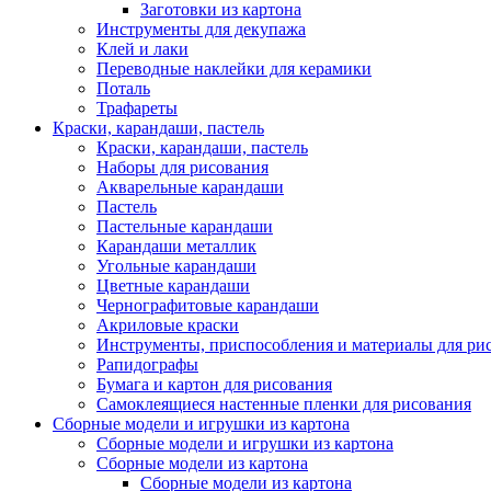
Заготовки из картона
Инструменты для декупажа
Клей и лаки
Переводные наклейки для керамики
Поталь
Трафареты
Краски, карандаши, пастель
Краски, карандаши, пастель
Наборы для рисования
Акварельные карандаши
Пастель
Пастельные карандаши
Карандаши металлик
Угольные карандаши
Цветные карандаши
Чернографитовые карандаши
Акриловые краски
Инструменты, приспособления и материалы для ри
Рапидографы
Бумага и картон для рисования
Самоклеящиеся настенные пленки для рисования
Сборные модели и игрушки из картона
Сборные модели и игрушки из картона
Сборные модели из картона
Сборные модели из картона