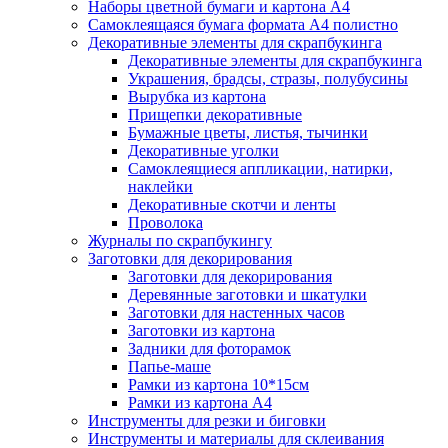
Наборы цветной бумаги и картона А4
Самоклеящаяся бумага формата А4 полистно
Декоративные элементы для скрапбукинга
Декоративные элементы для скрапбукинга
Украшения, брадсы, стразы, полубусины
Вырубка из картона
Прищепки декоративные
Бумажные цветы, листья, тычинки
Декоративные уголки
Самоклеящиеся аппликации, натирки,
наклейки
Декоративные скотчи и ленты
Проволока
Журналы по скрапбукингу
Заготовки для декорирования
Заготовки для декорирования
Деревянные заготовки и шкатулки
Заготовки для настенных часов
Заготовки из картона
Задники для фоторамок
Папье-маше
Рамки из картона 10*15см
Рамки из картона А4
Инструменты для резки и биговки
Инструменты и материалы для склеивания