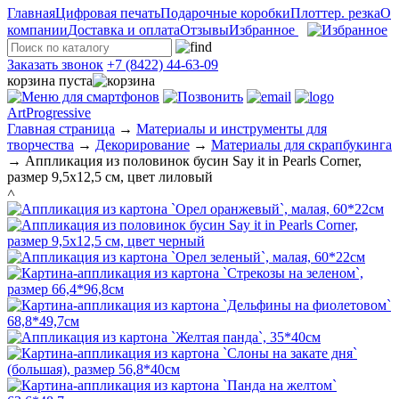
Главная
Цифровая печать
Подарочные коробки
Плоттер. резка
О
компании
Доставка и оплата
Отзывы
Избранное
Заказать звонок
+7 (8422) 44-63-09
корзина пуста
ArtProgressive
Главная страница
→
Материалы и инструменты для
творчества
→
Декорирование
→
Материалы для скрапбукинга
→
Аппликация из половинок бусин Say it in Pearls Corner,
размер 9,5x12,5 см, цвет лиловый
˄