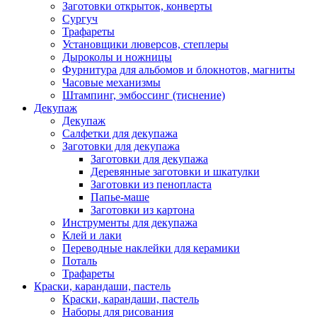
Заготовки открыток, конверты
Сургуч
Трафареты
Установщики люверсов, степлеры
Дыроколы и ножницы
Фурнитура для альбомов и блокнотов, магниты
Часовые механизмы
Штампинг, эмбоссинг (тиснение)
Декупаж
Декупаж
Салфетки для декупажа
Заготовки для декупажа
Заготовки для декупажа
Деревянные заготовки и шкатулки
Заготовки из пенопласта
Папье-маше
Заготовки из картона
Инструменты для декупажа
Клей и лаки
Переводные наклейки для керамики
Поталь
Трафареты
Краски, карандаши, пастель
Краски, карандаши, пастель
Наборы для рисования