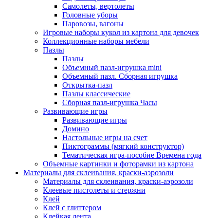
Самолеты, вертолеты
Головные уборы
Паровозы, вагоны
Игровые наборы кукол из картона для девочек
Коллекционные наборы мебели
Пазлы
Пазлы
Объемный пазл-игрушка mini
Объемный пазл. Сборная игрушка
Открытка-пазл
Пазлы классические
Сборная пазл-игрушка Часы
Развивающие игры
Развивающие игры
Домино
Настольные игры на счет
Пиктограммы (мягкий конструктор)
Тематическая игра-пособие Времена года
Объемные картинки и фоторамки из картона
Материалы для склеивания, краски-аэрозоли
Материалы для склеивания, краски-аэрозоли
Клеевые пистолеты и стержни
Клей
Клей с глиттером
Клейкая лента