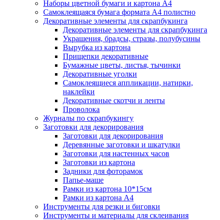
Наборы цветной бумаги и картона А4
Самоклеящаяся бумага формата А4 полистно
Декоративные элементы для скрапбукинга
Декоративные элементы для скрапбукинга
Украшения, брадсы, стразы, полубусины
Вырубка из картона
Прищепки декоративные
Бумажные цветы, листья, тычинки
Декоративные уголки
Самоклеящиеся аппликации, натирки,
наклейки
Декоративные скотчи и ленты
Проволока
Журналы по скрапбукингу
Заготовки для декорирования
Заготовки для декорирования
Деревянные заготовки и шкатулки
Заготовки для настенных часов
Заготовки из картона
Задники для фоторамок
Папье-маше
Рамки из картона 10*15см
Рамки из картона А4
Инструменты для резки и биговки
Инструменты и материалы для склеивания