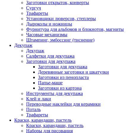
Заготовки открыток, конверты
Сургуч
Трафареты
Установщики люверсов, степлеры
Дыроколы и ножницы
Фурнитура для альбомов и блокнотов, магниты
Часовые механизмы
Штампинг, эмбоссинг (тиснение)
Декупаж
Декупаж
Салфетки для декупажа
Заготовки для декупажа
Заготовки для декупажа
Деревянные заготовки и шкатулки
Заготовки из пенопласта
Папье-маше
Заготовки из картона
Инструменты для декупажа
Клей и лаки
Переводные наклейки для керамики
Поталь
Трафареты
Краски, карандаши, пастель
Краски, карандаши, пастель
Наборы для рисования