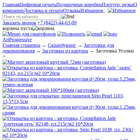
Главная
Цифровая печать
Подарочные коробки
Плоттер. резка
О
компании
Доставка и оплата
Отзывы
Избранное
Заказать звонок
+7 (8422) 44-63-09
корзина пуста
ArtProgressive
Главная страница
→
Скрапбукинг
→
Заготовки для
декорирования
→
Заготовки из картона
→
Заготовка Уголки
˄