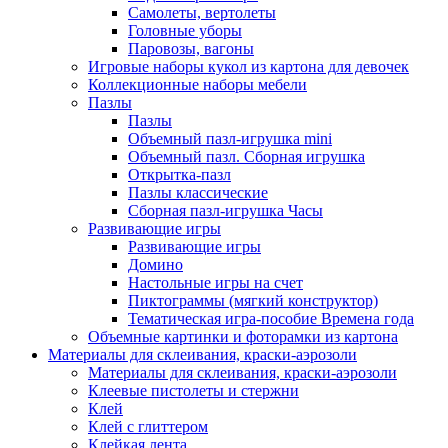
Самолеты, вертолеты
Головные уборы
Паровозы, вагоны
Игровые наборы кукол из картона для девочек
Коллекционные наборы мебели
Пазлы
Пазлы
Объемный пазл-игрушка mini
Объемный пазл. Сборная игрушка
Открытка-пазл
Пазлы классические
Сборная пазл-игрушка Часы
Развивающие игры
Развивающие игры
Домино
Настольные игры на счет
Пиктограммы (мягкий конструктор)
Тематическая игра-пособие Времена года
Объемные картинки и фоторамки из картона
Материалы для склеивания, краски-аэрозоли
Материалы для склеивания, краски-аэрозоли
Клеевые пистолеты и стержни
Клей
Клей с глиттером
Клейкая лента