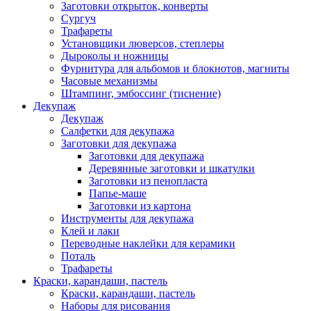
Заготовки открыток, конверты
Сургуч
Трафареты
Установщики люверсов, степлеры
Дыроколы и ножницы
Фурнитура для альбомов и блокнотов, магниты
Часовые механизмы
Штампинг, эмбоссинг (тиснение)
Декупаж
Декупаж
Салфетки для декупажа
Заготовки для декупажа
Заготовки для декупажа
Деревянные заготовки и шкатулки
Заготовки из пенопласта
Папье-маше
Заготовки из картона
Инструменты для декупажа
Клей и лаки
Переводные наклейки для керамики
Поталь
Трафареты
Краски, карандаши, пастель
Краски, карандаши, пастель
Наборы для рисования