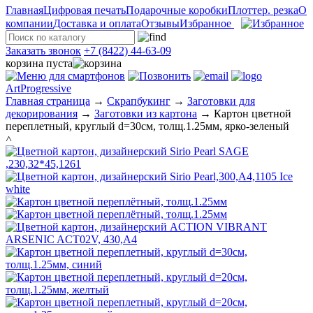
Главная
Цифровая печать
Подарочные коробки
Плоттер. резка
О
компании
Доставка и оплата
Отзывы
Избранное
Заказать звонок
+7 (8422) 44-63-09
корзина пуста
ArtProgressive
Главная страница
→
Скрапбукинг
→
Заготовки для
декорирования
→
Заготовки из картона
→
Картон цветной
переплетный, круглый d=30см, толщ.1.25мм, ярко-зеленый
˄