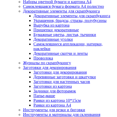
Наборы цветной бумаги и картона А4
Самоклеящаяся бумага формата А4 полистно
Декоративные элементы для скрапбукинга
Декоративные элементы для скрапбукинга
Украшения, брадсы, стразы, полубусины
Вырубка из картона
Прищепки декоративные
Бумажные цветы, листья, тычинки
Декоративные уголки
Самоклеящиеся аппликации, натирки,
наклейки
Декоративные скотчи и ленты
Проволока
Журналы по скрапбукингу
Заготовки для декорирования
Заготовки для декорирования
Деревянные заготовки и шкатулки
Заготовки для настенных часов
Заготовки из картона
Задники для фоторамок
Папье-маше
Рамки из картона 10*15см
Рамки из картона А4
Инструменты для резки и биговки
Инструменты и материалы для склеивания