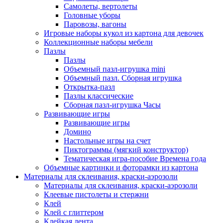
Самолеты, вертолеты
Головные уборы
Паровозы, вагоны
Игровые наборы кукол из картона для девочек
Коллекционные наборы мебели
Пазлы
Пазлы
Объемный пазл-игрушка mini
Объемный пазл. Сборная игрушка
Открытка-пазл
Пазлы классические
Сборная пазл-игрушка Часы
Развивающие игры
Развивающие игры
Домино
Настольные игры на счет
Пиктограммы (мягкий конструктор)
Тематическая игра-пособие Времена года
Объемные картинки и фоторамки из картона
Материалы для склеивания, краски-аэрозоли
Материалы для склеивания, краски-аэрозоли
Клеевые пистолеты и стержни
Клей
Клей с глиттером
Клейкая лента