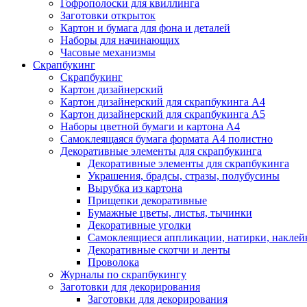
Гофрополоски для квиллинга
Заготовки открыток
Картон и бумага для фона и деталей
Наборы для начинающих
Часовые механизмы
Скрапбукинг
Скрапбукинг
Картон дизайнерский
Картон дизайнерский для скрапбукинга А4
Картон дизайнерский для скрапбукинга А5
Наборы цветной бумаги и картона А4
Самоклеящаяся бумага формата А4 полистно
Декоративные элементы для скрапбукинга
Декоративные элементы для скрапбукинга
Украшения, брадсы, стразы, полубусины
Вырубка из картона
Прищепки декоративные
Бумажные цветы, листья, тычинки
Декоративные уголки
Самоклеящиеся аппликации, натирки, наклей
Декоративные скотчи и ленты
Проволока
Журналы по скрапбукингу
Заготовки для декорирования
Заготовки для декорирования