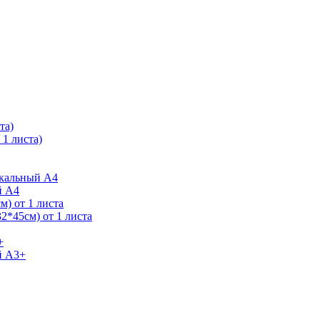
та)
1 листа)
ркальный А4
й А4
) от 1 листа
2*45см) от 1 листа
+
й А3+