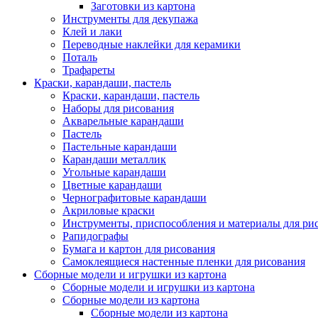
Заготовки из картона
Инструменты для декупажа
Клей и лаки
Переводные наклейки для керамики
Поталь
Трафареты
Краски, карандаши, пастель
Краски, карандаши, пастель
Наборы для рисования
Акварельные карандаши
Пастель
Пастельные карандаши
Карандаши металлик
Угольные карандаши
Цветные карандаши
Чернографитовые карандаши
Акриловые краски
Инструменты, приспособления и материалы для ри
Рапидографы
Бумага и картон для рисования
Самоклеящиеся настенные пленки для рисования
Сборные модели и игрушки из картона
Сборные модели и игрушки из картона
Сборные модели из картона
Сборные модели из картона