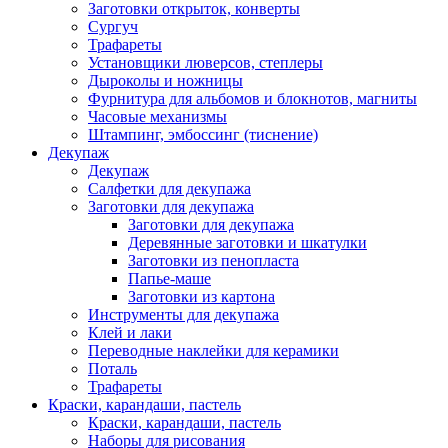
Заготовки открыток, конверты
Сургуч
Трафареты
Установщики люверсов, степлеры
Дыроколы и ножницы
Фурнитура для альбомов и блокнотов, магниты
Часовые механизмы
Штампинг, эмбоссинг (тиснение)
Декупаж
Декупаж
Салфетки для декупажа
Заготовки для декупажа
Заготовки для декупажа
Деревянные заготовки и шкатулки
Заготовки из пенопласта
Папье-маше
Заготовки из картона
Инструменты для декупажа
Клей и лаки
Переводные наклейки для керамики
Поталь
Трафареты
Краски, карандаши, пастель
Краски, карандаши, пастель
Наборы для рисования