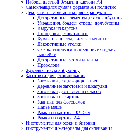
Наборы цветной бумаги и картона А4
Самоклеящаяся бумага формата А4 полистно
Декоративные элементы для скрапбукинга
Декоративные элементы для скрапбукинга
Украшения, брадсы, стразы, полубусины
Вырубка из картона
Прищепки декоративные
Бумажные цветы, листья, тычинки
Декоративные уголки
Самоклеящиеся аппликации, натирки,
наклейки
Декоративные скотчи и ленты
Проволока
Журналы по скрапбукингу
Заготовки для декорирования
Заготовки для декорирования
Деревянные заготовки и шкатулки
Заготовки для настенных часов
Заготовки из картона
Задники для фоторамок
Папье-маше
Рамки из картона 10*15см
Рамки из картона А4
Инструменты для резки и биговки
Инструменты и материалы для склеивания