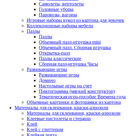
Самолеты, вертолеты
Головные уборы
Паровозы, вагоны
Игровые наборы кукол из картона для девочек
Коллекционные наборы мебели
Пазлы
Пазлы
Объемный пазл-игрушка mini
Объемный пазл. Сборная игрушка
Открытка-пазл
Пазлы классические
Сборная пазл-игрушка Часы
Развивающие игры
Развивающие игры
Домино
Настольные игры на счет
Пиктограммы (мягкий конструктор)
Тематическая игра-пособие Времена года
Объемные картинки и фоторамки из картона
Материалы для склеивания, краски-аэрозоли
Материалы для склеивания, краски-аэрозоли
Клеевые пистолеты и стержни
Клей
Клей с глиттером
Клейкая лента