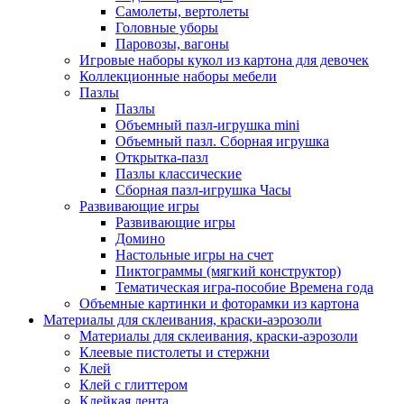
Самолеты, вертолеты
Головные уборы
Паровозы, вагоны
Игровые наборы кукол из картона для девочек
Коллекционные наборы мебели
Пазлы
Пазлы
Объемный пазл-игрушка mini
Объемный пазл. Сборная игрушка
Открытка-пазл
Пазлы классические
Сборная пазл-игрушка Часы
Развивающие игры
Развивающие игры
Домино
Настольные игры на счет
Пиктограммы (мягкий конструктор)
Тематическая игра-пособие Времена года
Объемные картинки и фоторамки из картона
Материалы для склеивания, краски-аэрозоли
Материалы для склеивания, краски-аэрозоли
Клеевые пистолеты и стержни
Клей
Клей с глиттером
Клейкая лента