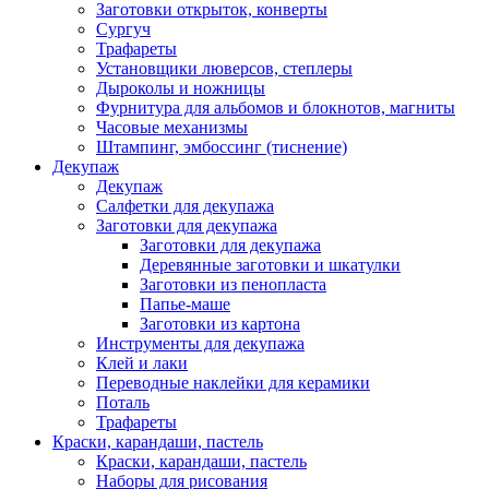
Заготовки открыток, конверты
Сургуч
Трафареты
Установщики люверсов, степлеры
Дыроколы и ножницы
Фурнитура для альбомов и блокнотов, магниты
Часовые механизмы
Штампинг, эмбоссинг (тиснение)
Декупаж
Декупаж
Салфетки для декупажа
Заготовки для декупажа
Заготовки для декупажа
Деревянные заготовки и шкатулки
Заготовки из пенопласта
Папье-маше
Заготовки из картона
Инструменты для декупажа
Клей и лаки
Переводные наклейки для керамики
Поталь
Трафареты
Краски, карандаши, пастель
Краски, карандаши, пастель
Наборы для рисования