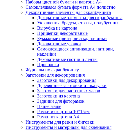
Наборы цветной бумаги и картона А4
Самоклеящаяся бумага формата А4 полистно
Декоративные элементы для скрапбукинга
Декоративные элементы для скрапбукинга
Украшения, брадсы, стразы, полубусины
Вырубка из картона
Прищепки декоративные
Бумажные цветы, листья, тычинки
Декоративные уголки
Самоклеящиеся аппликации, натирки,
наклейки
Декоративные скотчи и ленты
Проволока
Журналы по скрапбукингу
Заготовки для декорирования
Заготовки для декорирования
Деревянные заготовки и шкатулки
Заготовки для настенных часов
Заготовки из картона
Задники для фоторамок
Папье-маше
Рамки из картона 10*15см
Рамки из картона А4
Инструменты для резки и биговки
Инструменты и материалы для склеивания