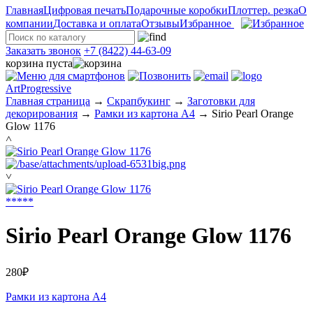
Главная
Цифровая печать
Подарочные коробки
Плоттер. резка
О
компании
Доставка и оплата
Отзывы
Избранное
Заказать звонок
+7 (8422) 44-63-09
корзина пуста
ArtProgressive
Главная страница
→
Скрапбукинг
→
Заготовки для
декорирования
→
Рамки из картона А4
→
Sirio Pearl Orange
Glow 1176
˄
˅
*
*
*
*
*
Sirio Pearl Orange Glow 1176
280₽
Рамки из картона А4