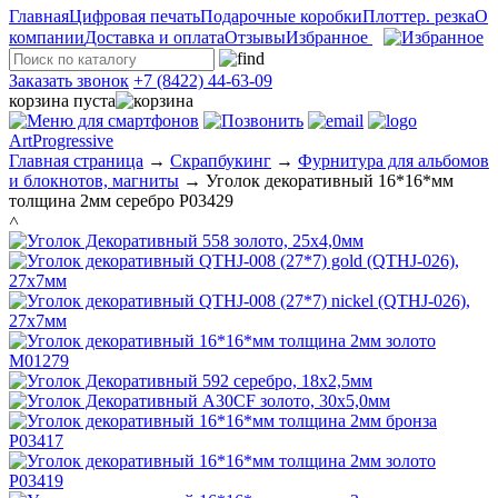
Главная
Цифровая печать
Подарочные коробки
Плоттер. резка
О
компании
Доставка и оплата
Отзывы
Избранное
Заказать звонок
+7 (8422) 44-63-09
корзина пуста
ArtProgressive
Главная страница
→
Скрапбукинг
→
Фурнитура для альбомов
и блокнотов, магниты
→
Уголок декоративный 16*16*мм
толщина 2мм серебро P03429
˄