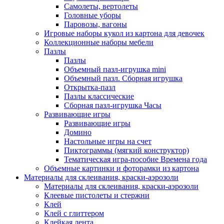
Самолеты, вертолеты
Головные уборы
Паровозы, вагоны
Игровые наборы кукол из картона для девочек
Коллекционные наборы мебели
Пазлы
Пазлы
Объемный пазл-игрушка mini
Объемный пазл. Сборная игрушка
Открытка-пазл
Пазлы классические
Сборная пазл-игрушка Часы
Развивающие игры
Развивающие игры
Домино
Настольные игры на счет
Пиктограммы (мягкий конструктор)
Тематическая игра-пособие Времена года
Объемные картинки и фоторамки из картона
Материалы для склеивания, краски-аэрозоли
Материалы для склеивания, краски-аэрозоли
Клеевые пистолеты и стержни
Клей
Клей с глиттером
Клейкая лента