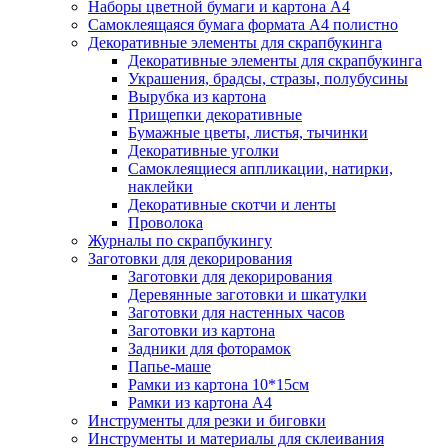
Наборы цветной бумаги и картона А4
Самоклеящаяся бумага формата А4 полистно
Декоративные элементы для скрапбукинга
Декоративные элементы для скрапбукинга
Украшения, брадсы, стразы, полубусины
Вырубка из картона
Прищепки декоративные
Бумажные цветы, листья, тычинки
Декоративные уголки
Самоклеящиеся аппликации, натирки,
наклейки
Декоративные скотчи и ленты
Проволока
Журналы по скрапбукингу
Заготовки для декорирования
Заготовки для декорирования
Деревянные заготовки и шкатулки
Заготовки для настенных часов
Заготовки из картона
Задники для фоторамок
Папье-маше
Рамки из картона 10*15см
Рамки из картона А4
Инструменты для резки и биговки
Инструменты и материалы для склеивания