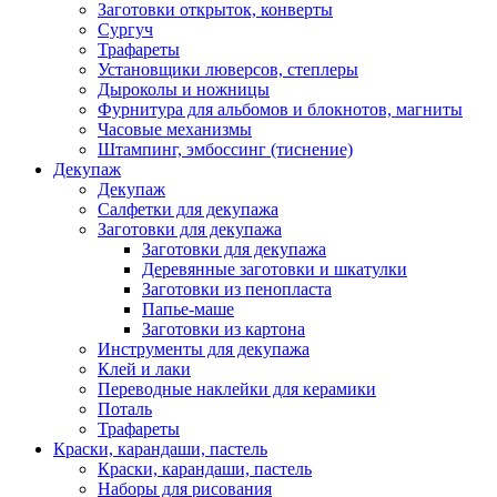
Заготовки открыток, конверты
Сургуч
Трафареты
Установщики люверсов, степлеры
Дыроколы и ножницы
Фурнитура для альбомов и блокнотов, магниты
Часовые механизмы
Штампинг, эмбоссинг (тиснение)
Декупаж
Декупаж
Салфетки для декупажа
Заготовки для декупажа
Заготовки для декупажа
Деревянные заготовки и шкатулки
Заготовки из пенопласта
Папье-маше
Заготовки из картона
Инструменты для декупажа
Клей и лаки
Переводные наклейки для керамики
Поталь
Трафареты
Краски, карандаши, пастель
Краски, карандаши, пастель
Наборы для рисования