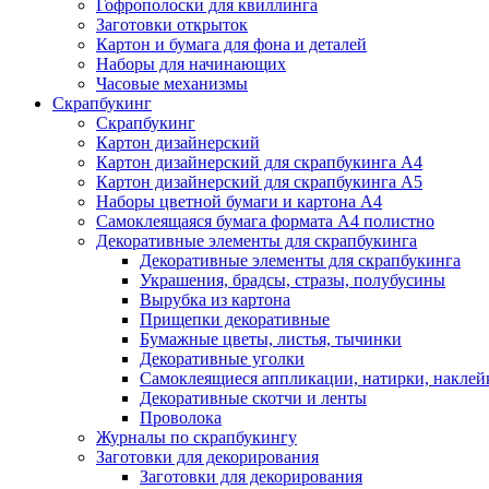
Гофрополоски для квиллинга
Заготовки открыток
Картон и бумага для фона и деталей
Наборы для начинающих
Часовые механизмы
Скрапбукинг
Скрапбукинг
Картон дизайнерский
Картон дизайнерский для скрапбукинга А4
Картон дизайнерский для скрапбукинга А5
Наборы цветной бумаги и картона А4
Самоклеящаяся бумага формата А4 полистно
Декоративные элементы для скрапбукинга
Декоративные элементы для скрапбукинга
Украшения, брадсы, стразы, полубусины
Вырубка из картона
Прищепки декоративные
Бумажные цветы, листья, тычинки
Декоративные уголки
Самоклеящиеся аппликации, натирки, наклей
Декоративные скотчи и ленты
Проволока
Журналы по скрапбукингу
Заготовки для декорирования
Заготовки для декорирования