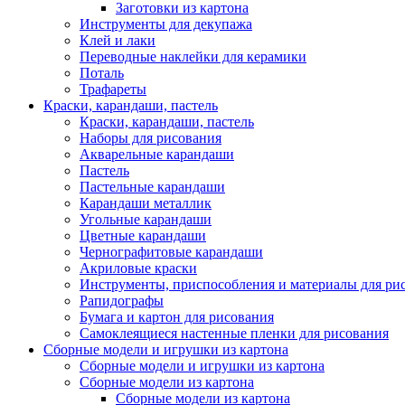
Заготовки из картона
Инструменты для декупажа
Клей и лаки
Переводные наклейки для керамики
Поталь
Трафареты
Краски, карандаши, пастель
Краски, карандаши, пастель
Наборы для рисования
Акварельные карандаши
Пастель
Пастельные карандаши
Карандаши металлик
Угольные карандаши
Цветные карандаши
Чернографитовые карандаши
Акриловые краски
Инструменты, приспособления и материалы для ри
Рапидографы
Бумага и картон для рисования
Самоклеящиеся настенные пленки для рисования
Сборные модели и игрушки из картона
Сборные модели и игрушки из картона
Сборные модели из картона
Сборные модели из картона