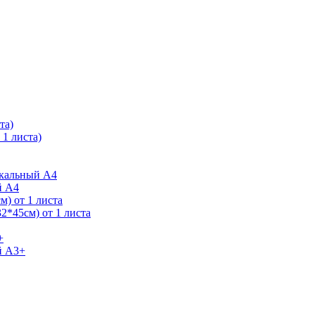
та)
1 листа)
ркальный А4
й А4
) от 1 листа
2*45см) от 1 листа
+
й А3+