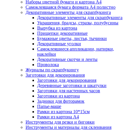
Наборы цветной бумаги и картона А4
Самоклеящаяся бумага формата А4 полистно
Декоративные элементы для скрапбукинга
Декоративные элементы для скрапбукинга
Украшения, брадсы, стразы, полубусины
Вырубка из картона
Прищепки декоративные
Бумажные цветы, листья, тычинки
Декоративные уголки
Самоклеящиеся аппликации, натирки,
наклейки
Декоративные скотчи и ленты
Проволока
Журналы по скрапбукингу
Заготовки для декорирования
Заготовки для декорирования
Деревянные заготовки и шкатулки
Заготовки для настенных часов
Заготовки из картона
Задники для фоторамок
Папье-маше
Рамки из картона 10*15см
Рамки из картона А4
Инструменты для резки и биговки
Инструменты и материалы для склеивания