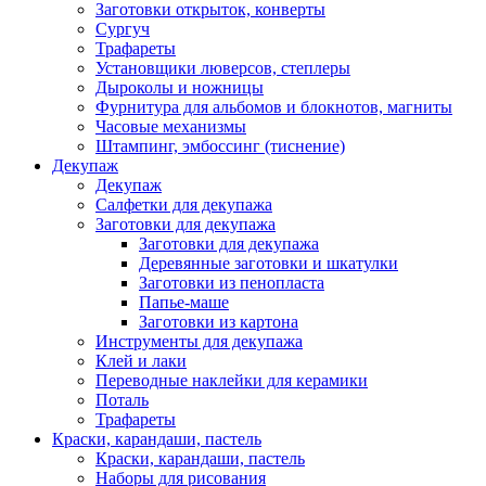
Заготовки открыток, конверты
Сургуч
Трафареты
Установщики люверсов, степлеры
Дыроколы и ножницы
Фурнитура для альбомов и блокнотов, магниты
Часовые механизмы
Штампинг, эмбоссинг (тиснение)
Декупаж
Декупаж
Салфетки для декупажа
Заготовки для декупажа
Заготовки для декупажа
Деревянные заготовки и шкатулки
Заготовки из пенопласта
Папье-маше
Заготовки из картона
Инструменты для декупажа
Клей и лаки
Переводные наклейки для керамики
Поталь
Трафареты
Краски, карандаши, пастель
Краски, карандаши, пастель
Наборы для рисования