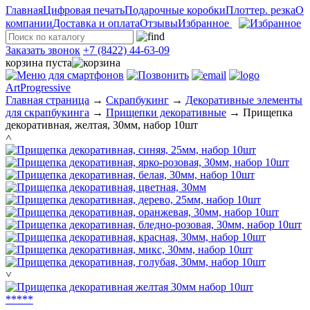
Главная
Цифровая печать
Подарочные коробки
Плоттер. резка
О
компании
Доставка и оплата
Отзывы
Избранное
Заказать звонок
+7 (8422) 44-63-09
корзина пуста
ArtProgressive
Главная страница
→
Скрапбукинг
→
Декоративные элементы
для скрапбукинга
→
Прищепки декоративные
→
Прищепка
декоративная, желтая, 30мм, набор 10шт
˄
˅
*
*
*
*
*