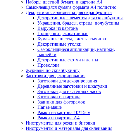
Наборы цветной бумаги и картона А4
Самоклеящаяся бумага формата А4 полистно
Декоративные элементы для скрапбукинга
Декоративные элементы для скрапбукинга
Украшения, брадсы, стразы, полубусины
Вырубка из картона
Прищепки декоративные
Бумажные цветы, листья, тычинки
Декоративные уголки
Самоклеящиеся аппликации, натирки,
наклейки
Декоративные скотчи и ленты
Проволока
Журналы по скрапбукингу
Заготовки для декорирования
Заготовки для декорирования
Деревянные заготовки и шкатулки
Заготовки для настенных часов
Заготовки из картона
Задники для фоторамок
Папье-маше
Рамки из картона 10*15см
Рамки из картона А4
Инструменты для резки и биговки
Инструменты и материалы для склеивания