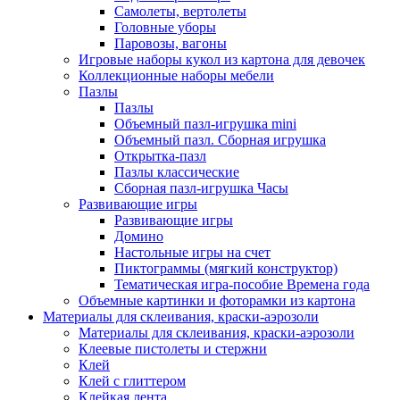
Самолеты, вертолеты
Головные уборы
Паровозы, вагоны
Игровые наборы кукол из картона для девочек
Коллекционные наборы мебели
Пазлы
Пазлы
Объемный пазл-игрушка mini
Объемный пазл. Сборная игрушка
Открытка-пазл
Пазлы классические
Сборная пазл-игрушка Часы
Развивающие игры
Развивающие игры
Домино
Настольные игры на счет
Пиктограммы (мягкий конструктор)
Тематическая игра-пособие Времена года
Объемные картинки и фоторамки из картона
Материалы для склеивания, краски-аэрозоли
Материалы для склеивания, краски-аэрозоли
Клеевые пистолеты и стержни
Клей
Клей с глиттером
Клейкая лента