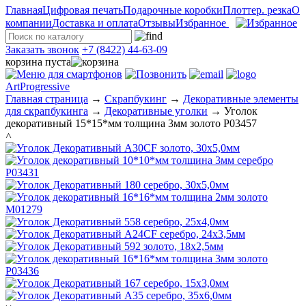
Главная
Цифровая печать
Подарочные коробки
Плоттер. резка
О
компании
Доставка и оплата
Отзывы
Избранное
Заказать звонок
+7 (8422) 44-63-09
корзина пуста
ArtProgressive
Главная страница
→
Скрапбукинг
→
Декоративные элементы
для скрапбукинга
→
Декоративные уголки
→
Уголок
декоративный 15*15*мм толщина 3мм золото P03457
˄