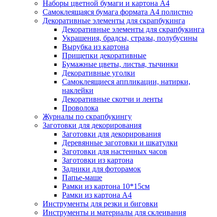
Наборы цветной бумаги и картона А4
Самоклеящаяся бумага формата А4 полистно
Декоративные элементы для скрапбукинга
Декоративные элементы для скрапбукинга
Украшения, брадсы, стразы, полубусины
Вырубка из картона
Прищепки декоративные
Бумажные цветы, листья, тычинки
Декоративные уголки
Самоклеящиеся аппликации, натирки,
наклейки
Декоративные скотчи и ленты
Проволока
Журналы по скрапбукингу
Заготовки для декорирования
Заготовки для декорирования
Деревянные заготовки и шкатулки
Заготовки для настенных часов
Заготовки из картона
Задники для фоторамок
Папье-маше
Рамки из картона 10*15см
Рамки из картона А4
Инструменты для резки и биговки
Инструменты и материалы для склеивания