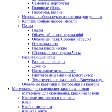
Самолеты, вертолеты
Головные уборы
Паровозы, вагоны
Игровые наборы кукол из картона для девочек
Коллекционные наборы мебели
Пазлы
Пазлы
Объемный пазл-игрушка mini
Объемный пазл. Сборная игрушка
Открытка-пазл
Пазлы классические
Сборная пазл-игрушка Часы
Развивающие игры
Развивающие игры
Домино
Настольные игры на счет
Пиктограммы (мягкий конструктор)
Тематическая игра-пособие Времена года
Объемные картинки и фоторамки из картона
Материалы для склеивания, краски-аэрозоли
Материалы для склеивания, краски-аэрозоли
Клеевые пистолеты и стержни
Клей
Клей с глиттером
Клейкая лента