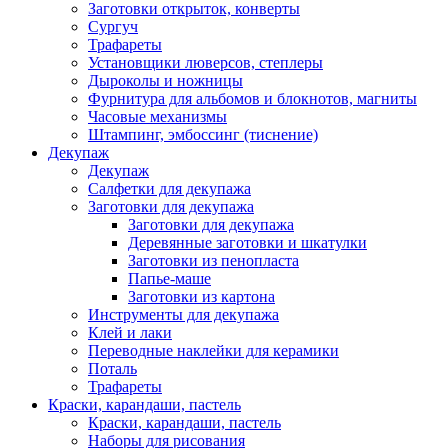
Заготовки открыток, конверты
Сургуч
Трафареты
Установщики люверсов, степлеры
Дыроколы и ножницы
Фурнитура для альбомов и блокнотов, магниты
Часовые механизмы
Штампинг, эмбоссинг (тиснение)
Декупаж
Декупаж
Салфетки для декупажа
Заготовки для декупажа
Заготовки для декупажа
Деревянные заготовки и шкатулки
Заготовки из пенопласта
Папье-маше
Заготовки из картона
Инструменты для декупажа
Клей и лаки
Переводные наклейки для керамики
Поталь
Трафареты
Краски, карандаши, пастель
Краски, карандаши, пастель
Наборы для рисования