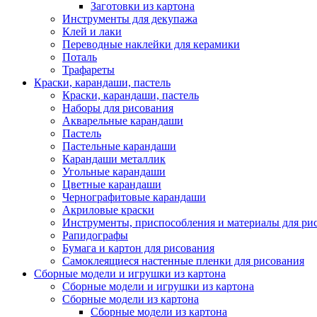
Заготовки из картона
Инструменты для декупажа
Клей и лаки
Переводные наклейки для керамики
Поталь
Трафареты
Краски, карандаши, пастель
Краски, карандаши, пастель
Наборы для рисования
Акварельные карандаши
Пастель
Пастельные карандаши
Карандаши металлик
Угольные карандаши
Цветные карандаши
Чернографитовые карандаши
Акриловые краски
Инструменты, приспособления и материалы для ри
Рапидографы
Бумага и картон для рисования
Самоклеящиеся настенные пленки для рисования
Сборные модели и игрушки из картона
Сборные модели и игрушки из картона
Сборные модели из картона
Сборные модели из картона