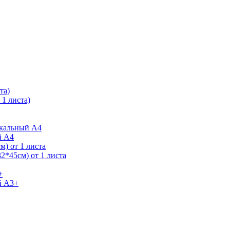
та)
1 листа)
ркальный А4
й А4
) от 1 листа
2*45см) от 1 листа
+
й А3+