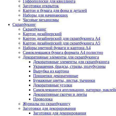
Гофрополоски для квиллинга
Заготовки открыток
Картон и бумага для фона и деталей
Наборы для начинающих
Часовые механизмы
Скрапбукинг
Скрапбукинг
Картон дизайнерский
Картон дизайнерский для скрапбукинга А4
Картон дизайнерский для скрапбукинга А5
Наборы цветной бумаги и картона А4
Самоклеящаяся бумага формата А4 полистно
Декоративные элементы для скрапбукинга
Декоративные элементы для скрапбукинга
Украшения, брадсы, стразы, полубусины
Вырубка из картона
Прищепки декоративные
Бумажные цветы, листья, тычинки
Декоративные уголки
Самоклеящиеся аппликации, натирки, наклей
Декоративные скотчи и ленты
Проволока
Журналы по скрапбукингу
Заготовки для декорирования
Заготовки для декорирования