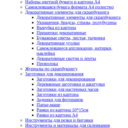
Наборы цветной бумаги и картона А4
Самоклеящаяся бумага формата А4 полистно
Декоративные элементы для скрапбукинга
Декоративные элементы для скрапбукинга
Украшения, брадсы, стразы, полубусины
Вырубка из картона
Прищепки декоративные
Бумажные цветы, листья, тычинки
Декоративные уголки
Самоклеящиеся аппликации, натирки,
наклейки
Декоративные скотчи и ленты
Проволока
Журналы по скрапбукингу
Заготовки для декорирования
Заготовки для декорирования
Деревянные заготовки и шкатулки
Заготовки для настенных часов
Заготовки из картона
Задники для фоторамок
Папье-маше
Рамки из картона 10*15см
Рамки из картона А4
Инструменты для резки и биговки
Инструменты и материалы для склеивания