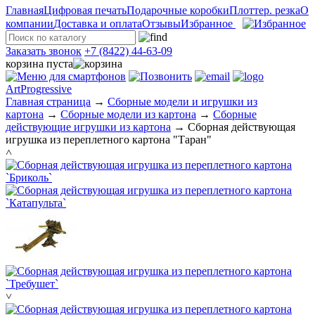
Главная
Цифровая печать
Подарочные коробки
Плоттер. резка
О
компании
Доставка и оплата
Отзывы
Избранное
Заказать звонок
+7 (8422) 44-63-09
корзина пуста
ArtProgressive
Главная страница
→
Сборные модели и игрушки из
картона
→
Сборные модели из картона
→
Сборные
действующие игрушки из картона
→
Сборная действующая
игрушка из переплетного картона "Таран"
˄
˅