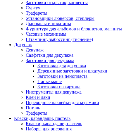
Заготовки открыток, конверты
Сургуч
Трафареты
Установщики люверсов, степлеры
Дыроколы и ножницы
Фурнитура для альбомов и блокнотов, магниты
Часовые механизмы
Штампинг, эмбоссинг (тиснение)
Декупаж
Декупаж
Салфетки для декупажа
Заготовки для декупажа
Заготовки для декупажа
Деревянные заготовки и шкатулки
Заготовки из пенопласта
Папье-маше
Заготовки из картона
Инструменты для декупажа
Клей и лаки
Переводные наклейки для керамики
Поталь
Трафареты
Краски, карандаши, пастель
Краски, карандаши, пастель
Наборы для рисования