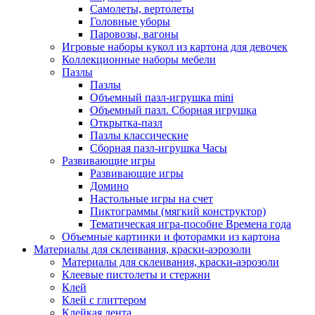
Самолеты, вертолеты
Головные уборы
Паровозы, вагоны
Игровые наборы кукол из картона для девочек
Коллекционные наборы мебели
Пазлы
Пазлы
Объемный пазл-игрушка mini
Объемный пазл. Сборная игрушка
Открытка-пазл
Пазлы классические
Сборная пазл-игрушка Часы
Развивающие игры
Развивающие игры
Домино
Настольные игры на счет
Пиктограммы (мягкий конструктор)
Тематическая игра-пособие Времена года
Объемные картинки и фоторамки из картона
Материалы для склеивания, краски-аэрозоли
Материалы для склеивания, краски-аэрозоли
Клеевые пистолеты и стержни
Клей
Клей с глиттером
Клейкая лента